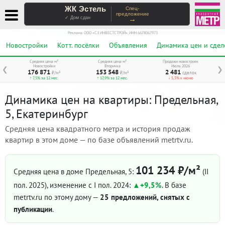
ЖК Эстель
Спец-
предложение
→
✓ Дом сдан
Реклама. ООО «СЗ ИНВЕСТСТРОЙ», ИНН 6678067973
Новостройки
Котт. посёлки
Объявления
Динамика цен и сдел
Средняя цена м²
Средняя цена м²
Продажи новостроек
Новостройки
Вторичка
Июль 2026
❮
❯
176 871
153 548
2 481
₽/м²
₽/м²
сделок
↑ 7,5% за 12 мес.
↑ 17,9% за 12 мес.
↓ 5,3% к июню
Динамика цен на квартиры: Предельная,
5, Екатеринбург
Средняя цена квадратного метра и история продаж
квартир в этом доме — по базе объявлений metrtv.ru.
101 234 ₽/м²
Средняя цена в доме Предельная, 5:
(II
пол. 2025)
, изменение с I пол. 2024:
+9,5%
. В базе
metrtv.ru по этому дому —
25 предложений, снятых с
публикации
.