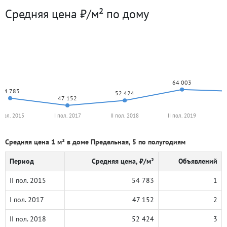
Средняя цена ₽/м² по дому
64 003
54 783
52 424
47 152
I пол. 2015
I пол. 2017
II пол. 2018
II пол. 2019
Средняя цена 1 м² в доме Предельная, 5 по полугодиям
Период
Средняя цена, ₽/м²
Объявлений
II пол. 2015
54 783
1
I пол. 2017
47 152
2
II пол. 2018
52 424
3