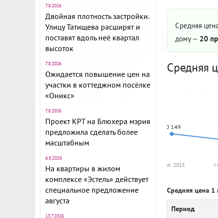
7.8.2026
Двойная плотность застройки.
Средняя цена
Улицу Татищева расширят и
поставят вдоль неё квартал
дому —
20 пр
высоток
Средняя ц
7.8.2026
Ожидается повышение цен на
участки в коттеджном посёлке
«Оникс»
7.8.2026
Проект КРТ на Блюхера мэрия
70 149
предложила сделать более
масштабным
6.8.2026
I пол. 2015
I
На квартиры в жилом
комплексе «Эстель» действует
специальное предложение
Средняя цена 1 
августа
Период
13.7.2026