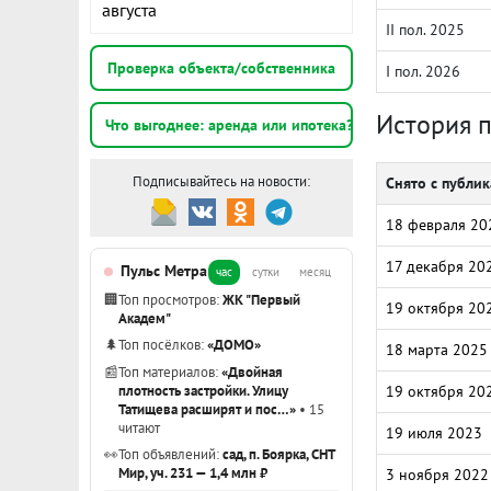
августа
II пол. 2025
Проверка объекта/собственника
I пол. 2026
История 
Что выгоднее: аренда или ипотека?
Подписывайтесь на новости:
Снято с публи
18 февраля 20
17 декабря 20
Пульс Метра
час
сутки
месяц
🏢
Топ просмотров:
ЖК "Первый
19 октября 20
Академ"
🌲
Топ посёлков:
«ДОМО»
18 марта 2025
📰
Топ материалов:
«Двойная
плотность застройки. Улицу
19 октября 20
Татищева расширят и пос…»
• 15
читают
19 июля 2023
👀
Топ объявлений:
сад, п. Боярка, СНТ
Мир, уч. 231 — 1,4 млн ₽
3 ноября 2022