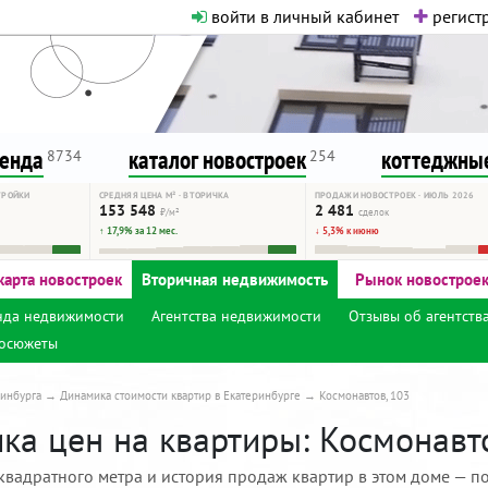
войти в личный кабинет
регистр
о нормальная. Никакого шок-конте
сурсу, как он помогает вам. Удач
ренда
каталог новостроек
коттеджные
8734
254
ТРОЙКИ
СРЕДНЯЯ ЦЕНА М² · ВТОРИЧКА
ПРОДАЖИ НОВОСТРОЕК · ИЮЛЬ 2026
153 548
2 481
₽/м²
сделок
↑ 17,9% за 12 мес.
↓ 5,3% к июню
карта новостроек
Вторичная недвижимость
Рынок новострое
нда недвижимости
Агентства недвижимости
Отзывы об агентств
осюжеты
инбурга
Динамика стоимости квартир в Екатеринбурге
Космонавтов, 103
ка цен на квартиры: Космонавто
квадратного метра и история продаж квартир в этом доме — по 