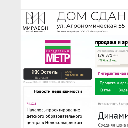
На Метре реклама - тольк
Помогайте независимому ре
продажа и а
СРЕДНЯЯ ЦЕНА М² · НОВОС
176 871
₽/м²
↑ 7,5% за 12 мес.
ЖК Эстель
Спец-
Интерактивная 
предложение
✓ Дом сдан
→
Продажа и аре
Реклама. ООО «СЗ ИНВЕСТСТРОЙ», ИНН 6678067973
Статьи
Виде
Новости недвижимости
7.8.2026
Недвижимость Екатер
Началось проектирование
Динами
детского образовательного
центра в Новокольцовском
Средняя цена 