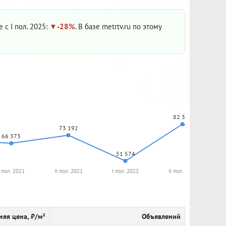
 с I пол. 2025:
-28%
. В базе metrtv.ru по этому
82 391
73 192
66 373
51 574
I пол. 2021
II пол. 2021
I пол. 2022
II пол. 2022
няя цена, ₽/м²
Объявлений