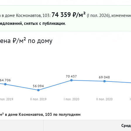
74 359 ₽/м²
 в доме Космонавтов, 103:
(I пол. 2026)
, изменение
едложений, снятых с публикации
.
ена ₽/м² по дому
70 437
69 048
64 706
56 094
 пол. 2019
II пол. 2019
I пол. 2020
II пол. 2020
м² в доме Космонавтов, 103 по полугодиям
Сред