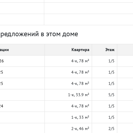
предложений в этом доме
кации
Квартира
Этаж
26
4-к, 78 м²
1/5
25
4-к, 78 м²
1/5
25
4-к, 78 м²
1/5
1-к, 33.9 м²
5/5
24
4-к, 78 м²
1/5
1-к, 33 м²
1/5
2-к, 46 м²
2/5