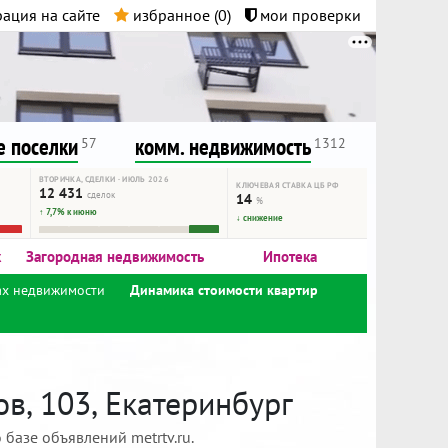
ация на сайте
избранное (
0
)
мои проверки
нта.
и!
 поселки
комм. недвижимость
57
1312
ВТОРИЧКА, СДЕЛКИ · ИЮЛЬ 2026
КЛЮЧЕВАЯ СТАВКА ЦБ РФ
12 431
сделок
14
%
↑ 7,7% к июню
↓ снижение
к
Загородная недвижимость
Ипотека
ах недвижимости
Динамика стоимости квартир
в, 103, Екатеринбург
базе объявлений metrtv.ru.