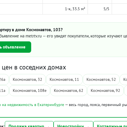
1-к, 33.5 м²
5/5
артиру в доме Космонавтов, 103?
бъявление на metrtv.ru — его увидят покупатели, которые изучают 
ь объявление
цен в соседних домах
26а
Космонавтов, 32
Космонавтов, 11
Космонавтов, 52
К
11а
Космонавтов, 108е
Космонавтов, 62
Космонавтов, 92
 на недвижимость в Екатеринбурге
— весь город, пояса, первичный р
ок:
Продажа квартир →
Новостройки →
Коттеджные п