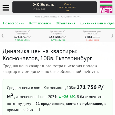
ЖК Эстель
Спец-
предложение
→
✓ Дом сдан
Реклама. ООО «СЗ ИНВЕСТСТРОЙ», ИНН 6678067973
Новостройки
Котт. посёлки
Объявления
Динамика цен и сдел
Средняя цена м²
Средняя цена м²
Продажи новостроек
Новостройки
Вторичка
Июль 2026
❮
❯
176 871
153 548
2 481
₽/м²
₽/м²
сделок
↑ 7,5% за 12 мес.
↑ 17,9% за 12 мес.
↓ 5,3% к июню
Динамика цен на квартиры:
Космонавтов, 108в, Екатеринбург
Средняя цена квадратного метра и история продаж
квартир в этом доме — по базе объявлений metrtv.ru.
171 756 ₽/
Средняя цена в доме Космонавтов, 108в:
м²
, изменение с I пол. 2024:
+26,6%
. В базе metrtv.ru
по этому дому —
21 предложение, снятых с публикации
, в
продаже сейчас —
1
.