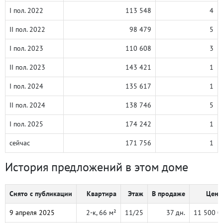
I пол. 2022
113 548
4
II пол. 2022
98 479
5
I пол. 2023
110 608
3
II пол. 2023
143 421
1
I пол. 2024
135 617
1
II пол. 2024
138 746
5
I пол. 2025
174 242
1
сейчас
171 756
1
История предложений в этом доме
Снято с публикации
Квартира
Этаж
В продаже
Цена,
9 апреля 2025
2-к, 66 м²
11/25
37 дн.
11 500 0