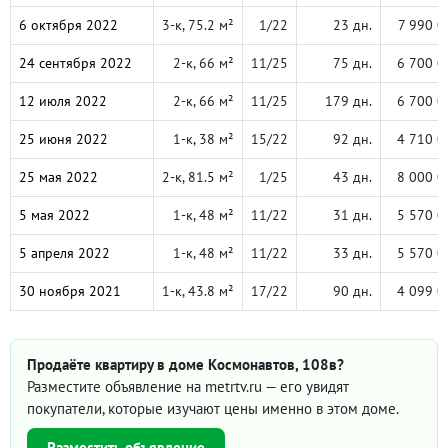
6 октября 2022
3-к, 75.2 м²
1/22
23 дн.
7 990 0
24 сентября 2022
2-к, 66 м²
11/25
75 дн.
6 700 0
12 июля 2022
2-к, 66 м²
11/25
179 дн.
6 700 0
25 июня 2022
1-к, 38 м²
15/22
92 дн.
4 710 0
25 мая 2022
2-к, 81.5 м²
1/25
43 дн.
8 000 0
5 мая 2022
1-к, 48 м²
11/22
31 дн.
5 570 0
5 апреля 2022
1-к, 48 м²
11/22
33 дн.
5 570 0
30 ноября 2021
1-к, 43.8 м²
17/22
90 дн.
4 099 0
Продаёте квартиру в доме Космонавтов, 108в?
Разместите объявление на metrtv.ru — его увидят
покупатели, которые изучают цены именно в этом доме.
Разместить объявление