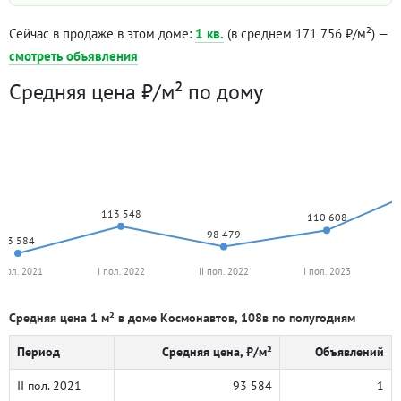
Сейчас в продаже в этом доме:
1 кв.
(в среднем 171 756 ₽/м²) —
смотреть объявления
Средняя цена ₽/м² по дому
113 548
110 608
98 479
93 584
I пол. 2021
I пол. 2022
II пол. 2022
I пол. 2023
Средняя цена 1 м² в доме Космонавтов, 108в по полугодиям
Период
Средняя цена, ₽/м²
Объявлений
II пол. 2021
93 584
1