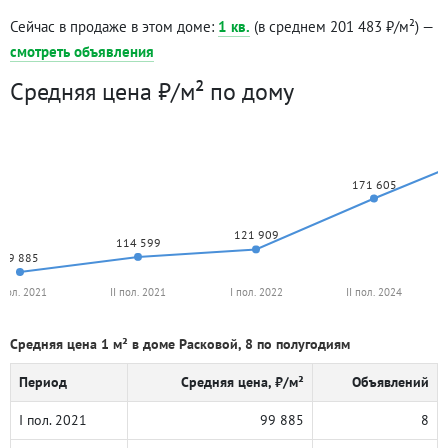
Сейчас в продаже в этом доме:
1 кв.
(в среднем 201 483 ₽/м²) —
смотреть объявления
Средняя цена ₽/м² по дому
171 605
121 909
114 599
99 885
 пол. 2021
II пол. 2021
I пол. 2022
II пол. 2024
Средняя цена 1 м² в доме Расковой, 8 по полугодиям
Период
Средняя цена, ₽/м²
Объявлений
I пол. 2021
99 885
8