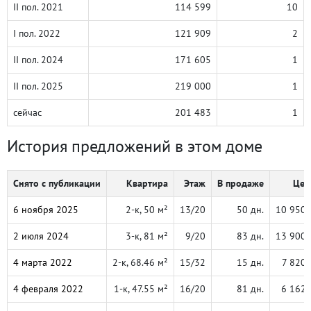
II пол. 2021
114 599
10
I пол. 2022
121 909
2
II пол. 2024
171 605
1
II пол. 2025
219 000
1
сейчас
201 483
1
История предложений в этом доме
Снято с публикации
Квартира
Этаж
В продаже
Цен
6 ноября 2025
2-к, 50 м²
13/20
50 дн.
10 950 
2 июля 2024
3-к, 81 м²
9/20
83 дн.
13 900 
4 марта 2022
2-к, 68.46 м²
15/32
15 дн.
7 820 
4 февраля 2022
1-к, 47.55 м²
16/20
81 дн.
6 162 