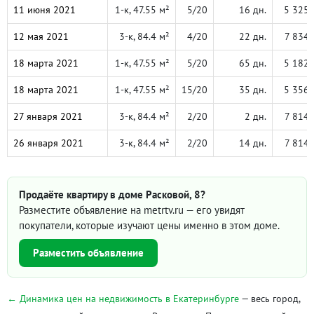
11 июня 2021
1-к, 47.55 м²
5/20
16 дн.
5 325 
12 мая 2021
3-к, 84.4 м²
4/20
22 дн.
7 834 
18 марта 2021
1-к, 47.55 м²
5/20
65 дн.
5 182 
18 марта 2021
1-к, 47.55 м²
15/20
35 дн.
5 356 
27 января 2021
3-к, 84.4 м²
2/20
2 дн.
7 814 
26 января 2021
3-к, 84.4 м²
2/20
14 дн.
7 814 
Продаёте квартиру в доме Расковой, 8?
Разместите объявление на metrtv.ru — его увидят
покупатели, которые изучают цены именно в этом доме.
Разместить объявление
← Динамика цен на недвижимость в Екатеринбурге
— весь город,