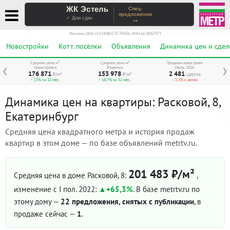
ЖК Эстель
Спец-
предложение
→
✓ Дом сдан
Реклама. ООО «СЗ ИНВЕСТСТРОЙ», ИНН 6678067973
Новостройки
Котт. посёлки
Объявления
Динамика цен и сдел
Средняя цена м²
Средняя цена м²
Продажи новостроек
Новостройки
Вторичка
Июль 2026
❮
❯
176 871
153 978
2 481
₽/м²
₽/м²
сделок
↑ 7,5% за 12 мес.
↑ 18,7% за 12 мес.
↓ 5,3% к июню
Динамика цен на квартиры: Расковой, 8,
Екатеринбург
Средняя цена квадратного метра и история продаж
квартир в этом доме — по базе объявлений metrtv.ru.
201 483 ₽/м²
Средняя цена в доме Расковой, 8:
,
изменение с I пол. 2022:
+65,3%
. В базе metrtv.ru по
этому дому —
22 предложения, снятых с публикации
, в
продаже сейчас —
1
.