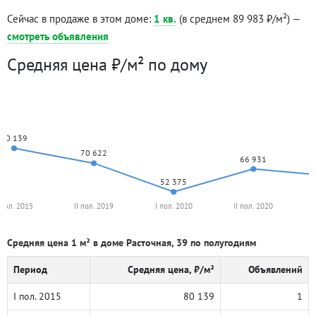
Сейчас в продаже в этом доме:
1 кв.
(в среднем 89 983 ₽/м²) —
смотреть объявления
Средняя цена ₽/м² по дому
80 139
70 622
66 931
52 375
 пол. 2015
II пол. 2019
I пол. 2020
II пол. 2020
Средняя цена 1 м² в доме Расточная, 39 по полугодиям
Период
Средняя цена, ₽/м²
Объявлений
I пол. 2015
80 139
1