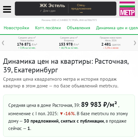
ЖК Эстель
Спец-
предложение
→
✓ Дом сдан
Реклама. ООО «СЗ ИНВЕСТСТРОЙ», ИНН 6678067973
Новостройки
Котт. посёлки
Объявления
Динамика цен и сдел
Средняя цена м²
Средняя цена м²
Продажи новостроек
Новостройки
Вторичка
Июль 2026
❮
❯
176 871
153 978
2 481
₽/м²
₽/м²
сделок
↑ 7,5% за 12 мес.
↑ 18,7% за 12 мес.
↓ 5,3% к июню
Динамика цен на квартиры: Расточная,
39, Екатеринбург
Средняя цена квадратного метра и история продаж
квартир в этом доме — по базе объявлений metrtv.ru.
89 983 ₽/м²
Средняя цена в доме Расточная, 39:
,
изменение с I пол. 2025:
-16%
. В базе metrtv.ru по этому
дому —
30 предложений, снятых с публикации
, в продаже
сейчас —
1
.