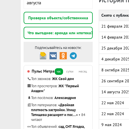
августа
Снято с публи
Проверка объекта/собственника
21 февраля 20
Что выгоднее: аренда или ипотека?
14 февраля 20
Подписывайтесь на новости:
25 декабря 20
4 декабря 202
8 октября 202
Пульс Метра
час
сутки
месяц
📞
Топ звонков:
ЖК Свой дом
26 сентября 2
🏢
Топ просмотров:
ЖК "Первый
Академ"
14 августа 202
🌲
Топ посёлков:
Александрия
22 мая 2024
📰
Топ материалов:
«Двойная
плотность застройки. Улицу
22 мая 2024
Татищева расширят и пос…»
• 84
читают
9 мая 2024
👀
Топ объявлений:
сад, СНТ Ягодка,