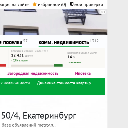
ация на сайте
избранное (
0
)
мои проверки
нта.
и!
 поселки
комм. недвижимость
57
1312
ВТОРИЧКА, СДЕЛКИ · ИЮЛЬ 2026
КЛЮЧЕВАЯ СТАВКА ЦБ РФ
12 431
сделок
14
%
↑ 7,7% к июню
↓ снижение
к
Загородная недвижимость
Ипотека
ах недвижимости
Динамика стоимости квартир
50/4, Екатеринбург
базе объявлений metrtv.ru.