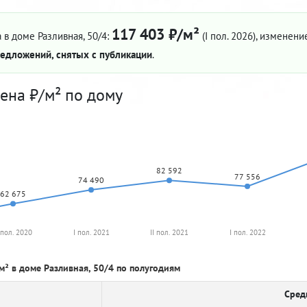
117 403 ₽/м²
 в доме Разливная, 50/4:
(I пол. 2026)
, изменение
едложений, снятых с публикации
.
ена ₽/м² по дому
82 592
77 556
74 490
62 675
I пол. 2020
I пол. 2021
II пол. 2021
I пол. 2022
м² в доме Разливная, 50/4 по полугодиям
Сред