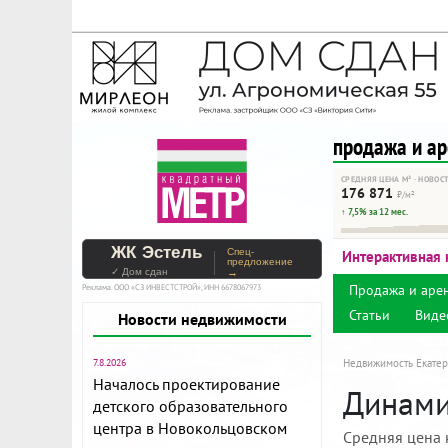
На Метре реклама - тольк
Помогайте независимому ре
продажа и а
СРЕДНЯЯ ЦЕНА М² · НОВОС
176 871
₽/м²
↑ 7,5% за 12 мес.
ЖК Эстель
Спец-
Интерактивная 
предложение
✓ Дом сдан
→
Продажа и аре
Реклама. ООО «СЗ ИНВЕСТСТРОЙ», ИНН 6678067973
Статьи
Виде
Новости недвижимости
7.8.2026
Недвижимость Екатер
Началось проектирование
Динамик
детского образовательного
центра в Новокольцовском
Средняя цена 