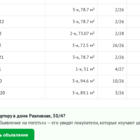
3-к, 78.7 м²
2/26
22
3-к, 78.7 м²
2/26
2
2-к, 73.07 м²
2/28
2
3-к, 72.5 м²
26/26
21
3-к, 78.7 м²
2/26
1
1-к, 51 м²
4/27
0
3-к, 94.6 м²
10/26
020
3-к, 89.1 м²
3/26
ртиру в доме Разливная, 50/4?
бъявление на metrtv.ru — его увидят покупатели, которые изучают 
ь объявление