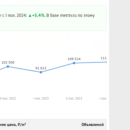
 с I пол. 2024:
+5,4%
. В базе metrtv.ru по этому
111 414
109 524
102 500
91 013
II пол. 2022
I пол. 2023
II пол. 2023
I пол. 2024
няя цена, ₽/м²
Объявлений