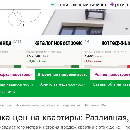
войти в личный кабинет
регистр
о нормальная. Никакого шок-конте
сурсу, как он помогает вам. Удач
ренда
каталог новостроек
коттеджные
8711
254
ТРОЙКИ
СРЕДНЯЯ ЦЕНА М² · ВТОРИЧКА
ПРОДАЖИ НОВОСТРОЕК · ИЮЛЬ 2026
153 548
2 481
₽/м²
сделок
↑ 17,9% за 12 мес.
↓ 5,3% к июню
карта новостроек
Вторичная недвижимость
Рынок новострое
нда недвижимости
Агентства недвижимости
Отзывы об агентств
осюжеты
инбурга
Динамика стоимости квартир в Екатеринбурге
Разливная, 50/4
а цен на квартиры: Разливная, 
квадратного метра и история продаж квартир в этом доме — по 