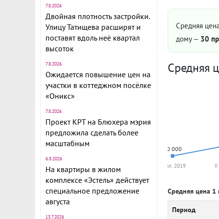
7.8.2026
Двойная плотность застройки.
Средняя цена
Улицу Татищева расширят и
поставят вдоль неё квартал
дому —
30 пр
высоток
Средняя ц
7.8.2026
Ожидается повышение цен на
участки в коттеджном посёлке
«Оникс»
7.8.2026
Проект КРТ на Блюхера мэрия
предложила сделать более
масштабным
50 000
6.8.2026
I пол. 2019
I
На квартиры в жилом
комплексе «Эстель» действует
специальное предложение
Средняя цена 1 
августа
Период
13.7.2026