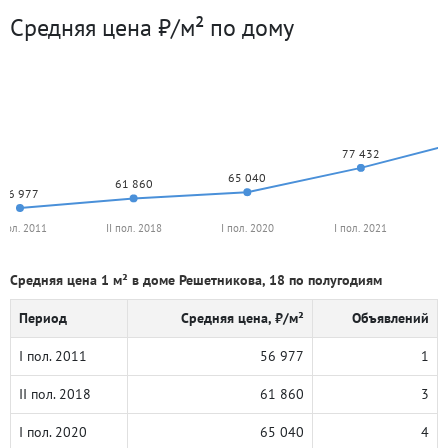
Средняя цена ₽/м² по дому
77 432
65 040
61 860
56 977
 пол. 2011
II пол. 2018
I пол. 2020
I пол. 2021
Средняя цена 1 м² в доме Решетникова, 18 по полугодиям
Период
Средняя цена, ₽/м²
Объявлений
I пол. 2011
56 977
1
II пол. 2018
61 860
3
I пол. 2020
65 040
4