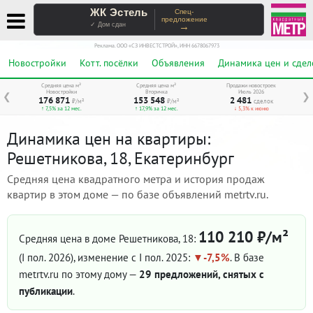
ЖК Эстель
Спец-
предложение
→
✓ Дом сдан
Реклама. ООО «СЗ ИНВЕСТСТРОЙ», ИНН 6678067973
Новостройки
Котт. посёлки
Объявления
Динамика цен и сдел
Средняя цена м²
Средняя цена м²
Продажи новостроек
Новостройки
Вторичка
Июль 2026
❮
❯
176 871
153 548
2 481
₽/м²
₽/м²
сделок
↑ 7,5% за 12 мес.
↑ 17,9% за 12 мес.
↓ 5,3% к июню
Динамика цен на квартиры:
Решетникова, 18, Екатеринбург
Средняя цена квадратного метра и история продаж
квартир в этом доме — по базе объявлений metrtv.ru.
110 210 ₽/м²
Средняя цена в доме Решетникова, 18:
(I пол. 2026)
, изменение с I пол. 2025:
-7,5%
. В базе
metrtv.ru по этому дому —
29 предложений, снятых с
публикации
.