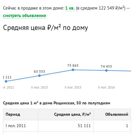
Сейчас в продаже в этом доме:
1 кв.
(в среднем 122 549 ₽/м²) —
смотреть объявления
Средняя цена ₽/м² по дому
75 865
74 455
63 333
51 111
 пол. 2011
II пол. 2013
II пол. 2015
II пол. 2016
I
Средняя цена 1 м² в доме Рощинская, 50 по полугодиям
Период
Средняя цена, ₽/м²
Объявлений
I пол. 2011
51 111
1