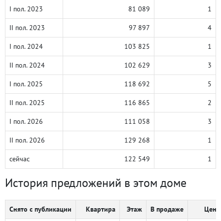
I пол. 2023
81 089
1
II пол. 2023
97 897
4
I пол. 2024
103 825
1
II пол. 2024
102 629
3
I пол. 2025
118 692
5
II пол. 2025
116 865
2
I пол. 2026
111 058
3
II пол. 2026
129 268
1
сейчас
122 549
1
История предложений в этом доме
Снято с публикации
Квартира
Этаж
В продаже
Цена,