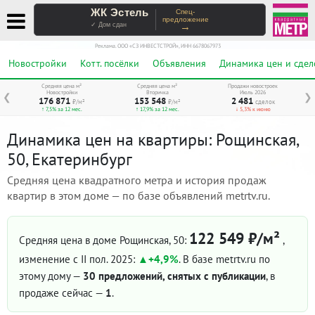
ЖК Эстель
Спец-
предложение
→
✓ Дом сдан
Реклама. ООО «СЗ ИНВЕСТСТРОЙ», ИНН 6678067973
Новостройки
Котт. посёлки
Объявления
Динамика цен и сдел
Средняя цена м²
Средняя цена м²
Продажи новостроек
Новостройки
Вторичка
Июль 2026
❮
❯
176 871
153 548
2 481
₽/м²
₽/м²
сделок
↑ 7,5% за 12 мес.
↑ 17,9% за 12 мес.
↓ 5,3% к июню
Динамика цен на квартиры: Рощинская,
50, Екатеринбург
Средняя цена квадратного метра и история продаж
квартир в этом доме — по базе объявлений metrtv.ru.
122 549 ₽/м²
Средняя цена в доме Рощинская, 50:
,
изменение с II пол. 2025:
+4,9%
. В базе metrtv.ru по
этому дому —
30 предложений, снятых с публикации
, в
продаже сейчас —
1
.