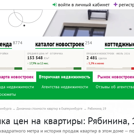
войти в личный кабинет
регистр
о нормальная. Никакого шок-конте
сурсу, как он помогает вам. Удач
ренда
каталог новостроек
коттеджные
8774
254
ТРОЙКИ
СРЕДНЯЯ ЦЕНА М² · ВТОРИЧКА
ПРОДАЖИ НОВОСТРОЕК · ИЮЛЬ 2026
153 548
2 481
₽/м²
сделок
↑ 17,9% за 12 мес.
↓ 5,3% к июню
карта новостроек
Вторичная недвижимость
Рынок новострое
нда недвижимости
Агентства недвижимости
Отзывы об агентств
осюжеты
инбурга
Динамика стоимости квартир в Екатеринбурге
Рябинина, 19
ка цен на квартиры: Рябинина, 
квадратного метра и история продаж квартир в этом доме — по 