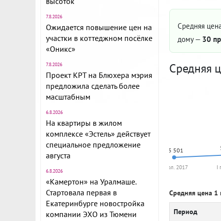
высоток
7.8.2026
Средняя цена
Ожидается повышение цен на
участки в коттеджном посёлке
дому —
30 пр
«Оникс»
Средняя ц
7.8.2026
Проект КРТ на Блюхера мэрия
предложила сделать более
масштабным
6.8.2026
На квартиры в жилом
комплексе «Эстель» действует
специальное предложение
55 501
августа
II пол. 2017
I
6.8.2026
«Камертон» на Уралмаше.
Стартовала первая в
Средняя цена 1 
Екатеринбурге новостройка
Период
компании ЭХО из Тюмени