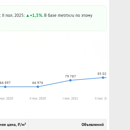
 II пол. 2025:
+1,3%
. В базе metrtv.ru по этому
85 028
79 787
66 976
66 897
 пол. 2020
II пол. 2020
I пол. 2021
II пол. 2021
I
няя цена, ₽/м²
Объявлений