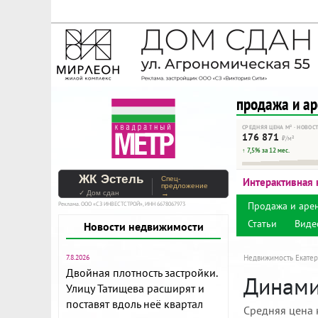
На Метре реклама - тольк
Помогайте независимому ре
продажа и а
СРЕДНЯЯ ЦЕНА М² · НОВОС
176 871
₽/м²
↑ 7,5% за 12 мес.
ЖК Эстель
Спец-
Интерактивная 
предложение
✓ Дом сдан
→
Продажа и аре
Реклама. ООО «СЗ ИНВЕСТСТРОЙ», ИНН 6678067973
Статьи
Виде
Новости недвижимости
7.8.2026
Недвижимость Екатер
Двойная плотность застройки.
Динами
Улицу Татищева расширят и
поставят вдоль неё квартал
Средняя цена 