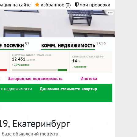
ация на сайте
избранное (
0
)
мои проверки
нта.
и!
 поселки
комм. недвижимость
57
1319
ВТОРИЧКА, СДЕЛКИ · ИЮЛЬ 2026
КЛЮЧЕВАЯ СТАВКА ЦБ РФ
12 431
сделок
14
%
↑ 7,7% к июню
↓ снижение
к
Загородная недвижимость
Ипотека
ах недвижимости
Динамика стоимости квартир
19, Екатеринбург
базе объявлений metrtv.ru.