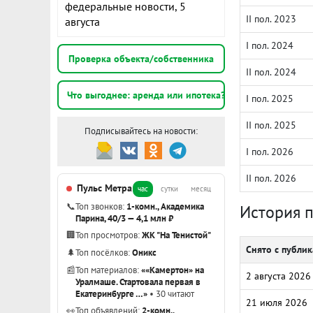
федеральные новости, 5
II пол. 2023
августа
I пол. 2024
Проверка объекта/собственника
II пол. 2024
Что выгоднее: аренда или ипотека?
I пол. 2025
II пол. 2025
Подписывайтесь на новости:
I пол. 2026
II пол. 2026
Пульс Метра
час
сутки
месяц
📞
Топ звонков:
1-комн., Академика
История 
Парина, 40/3 — 4,1 млн ₽
🏢
Топ просмотров:
ЖК "На Тенистой"
Снято с публи
🌲
Топ посёлков:
Оникс
📰
Топ материалов:
««Камертон» на
2 августа 2026
Уралмаше. Стартовала первая в
Екатеринбурге …»
• 30 читают
21 июля 2026
👀
Топ объявлений:
2-комн.,