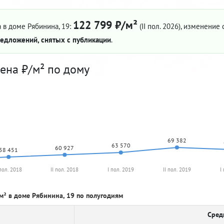
122 799 ₽/м²
 в доме Рябинина, 19:
(II пол. 2026)
, изменение с
едложений, снятых с публикации
.
ена ₽/м² по дому
69 382
63 570
60 927
58 451
 пол. 2018
II пол. 2018
I пол. 2019
II пол. 2019
I
м² в доме Рябинина, 19 по полугодиям
Сред