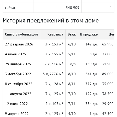
сейчас
340 909
1
История предложений в этом доме
Снято с публикации
Квартира
Этаж
В продаже
Цена
27 февраля 2026
3-к, 153 м²
6/10
142 дн.
65 990 
4 июня 2025
3-к, 155 м²
5/11
558 дн.
77 000 
29 января 2025
2-к, 73.6 м²
8/8
189 дн.
31 900 
3 декабря 2022
5-к, 277.6 м²
8/10
341 дн.
89 000 
8 сентября 2022
3-к, 128 м²
8/11
772 дн.
35 000 
11 августа 2022
3-к, 125 м²
7/10
122 дн.
38 500 
12 июля 2022
2-к, 107 м²
7/11
754 дн.
29 900 
9 апреля 2022
2-к, 125 м²
4/10
1 дн.
42 500 