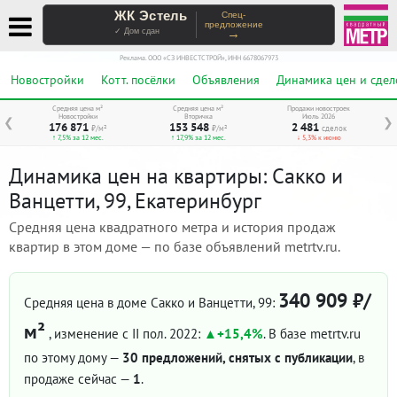
ЖК Эстель
Спец-
предложение
→
✓ Дом сдан
Реклама. ООО «СЗ ИНВЕСТСТРОЙ», ИНН 6678067973
Новостройки
Котт. посёлки
Объявления
Динамика цен и сдел
Средняя цена м²
Средняя цена м²
Продажи новостроек
Новостройки
Вторичка
Июль 2026
❮
❯
176 871
153 548
2 481
₽/м²
₽/м²
сделок
↑ 7,5% за 12 мес.
↑ 17,9% за 12 мес.
↓ 5,3% к июню
Динамика цен на квартиры: Сакко и
Ванцетти, 99, Екатеринбург
Средняя цена квадратного метра и история продаж
квартир в этом доме — по базе объявлений metrtv.ru.
340 909 ₽/
Средняя цена в доме Сакко и Ванцетти, 99:
м²
, изменение с II пол. 2022:
+15,4%
. В базе metrtv.ru
по этому дому —
30 предложений, снятых с публикации
, в
продаже сейчас —
1
.