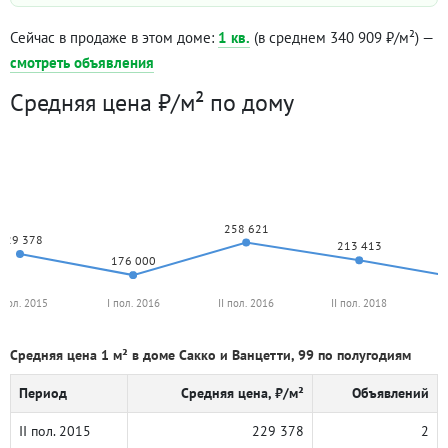
Сейчас в продаже в этом доме:
1 кв.
(в среднем 340 909 ₽/м²) —
смотреть объявления
Средняя цена ₽/м² по дому
258 621
229 378
213 413
176 000
I пол. 2015
I пол. 2016
II пол. 2016
II пол. 2018
Средняя цена 1 м² в доме Сакко и Ванцетти, 99 по полугодиям
Период
Средняя цена, ₽/м²
Объявлений
II пол. 2015
229 378
2