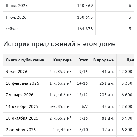
II пол. 2025
140 469
6
I пол. 2026
150 595
3
сейчас
164 878
3
История предложений в этом доме
Снято с публикации
Квартира
Этаж
В продаже
Цена,
3 мая 2026
4-к, 85.9 м²
9/15
41 дн.
12 800 0
10 февраля 2026
1-к, 33.2 м²
14/15
251 дн.
5 350 0
7 января 2026
1-к, 46.6 м²
12/12
203 дн.
6 600 0
14 октября 2025
3-к, 85.3 м²
6/7
48 дн.
12 600 0
10 октября 2025
2-к, 65.2 м²
3/15
81 дн.
8 990 0
2 октября 2025
1-к, 49 м²
8/10
17 дн.
6 800 0