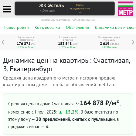
ЖК Эстель
Спец-
предложение
→
✓ Дом сдан
Реклама. ООО «СЗ ИНВЕСТСТРОЙ», ИНН 6678067973
Новостройки
Котт. посёлки
Объявления
Динамика цен и сдел
Средняя цена м²
Средняя цена м²
Продажи новостроек
Новостройки
Вторичка
Июнь 2026
❮
❯
176 871
153 548
2 619
₽/м²
₽/м²
сделок
↑ 7,5% за 12 мес.
↑ 17,9% за 12 мес.
↑ 46,9% к маю
Динамика цен на квартиры: Счастливая,
3, Екатеринбург
Средняя цена квадратного метра и история продаж
квартир в этом доме — по базе объявлений metrtv.ru.
164 878 ₽/м²
Средняя цена в доме Счастливая, 3:
,
изменение с I пол. 2025:
+15,2%
. В базе metrtv.ru по
этому дому —
30 предложений, снятых с публикации
, в
продаже сейчас —
3
.