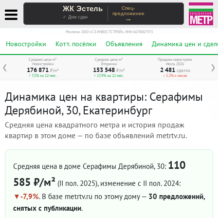
ЖК Эстель
Спец-
предложение
→
✓ Дом сдан
Реклама. ООО «СЗ ИНВЕСТСТРОЙ», ИНН 6678067973
Новостройки
Котт. посёлки
Объявления
Динамика цен и сдел
Средняя цена м²
Средняя цена м²
Продажи новостроек
Новостройки
Вторичка
Июль 2026
❮
❯
176 871
153 548
2 481
₽/м²
₽/м²
сделок
↑ 7,5% за 12 мес.
↑ 17,9% за 12 мес.
↓ 5,3% к июню
Динамика цен на квартиры: Серафимы
Дерябиной, 30, Екатеринбург
Средняя цена квадратного метра и история продаж
квартир в этом доме — по базе объявлений metrtv.ru.
110
Средняя цена в доме Серафимы Дерябиной, 30:
585 ₽/м²
(II пол. 2025)
, изменение с II пол. 2024:
-7,9%
. В базе metrtv.ru по этому дому —
30 предложений,
снятых с публикации
.