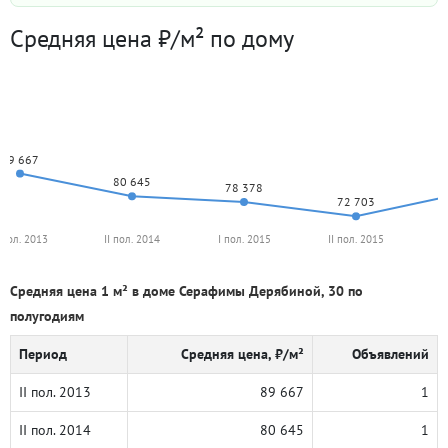
Средняя цена ₽/м² по дому
89 667
80 645
78 378
72 703
I пол. 2013
II пол. 2014
I пол. 2015
II пол. 2015
I
Средняя цена 1 м² в доме Серафимы Дерябиной, 30 по
полугодиям
Период
Средняя цена, ₽/м²
Объявлений
II пол. 2013
89 667
1
II пол. 2014
80 645
1