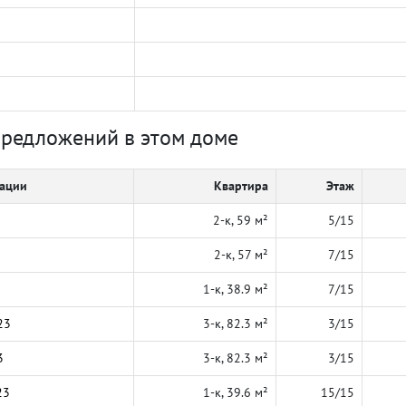
предложений в этом доме
кации
Квартира
Этаж
2-к, 59 м²
5/15
2-к, 57 м²
7/15
1-к, 38.9 м²
7/15
23
3-к, 82.3 м²
3/15
3
3-к, 82.3 м²
3/15
23
1-к, 39.6 м²
15/15