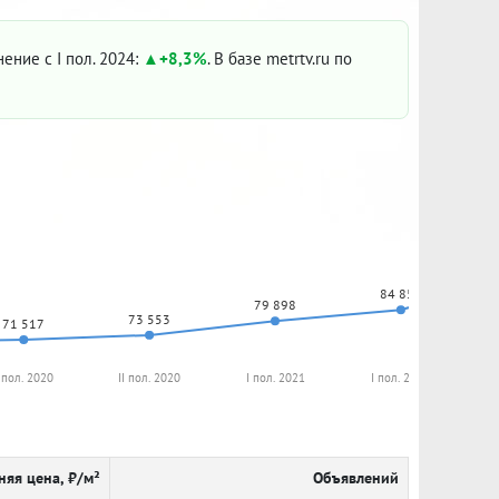
нение с I пол. 2024:
+8,3%
. В базе metrtv.ru по
84 851
79 898
73 553
71 517
 пол. 2020
II пол. 2020
I пол. 2021
I пол. 2022
няя цена, ₽/м²
Объявлений