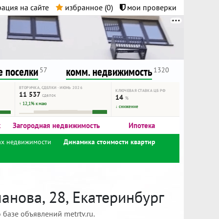
ация на сайте
избранное (
0
)
мои проверки
нта.
и!
 поселки
комм. недвижимость
57
1320
ВТОРИЧКА, СДЕЛКИ · ИЮНЬ 2026
КЛЮЧЕВАЯ СТАВКА ЦБ РФ
11 537
сделок
14
%
↑ 12,1% к маю
↓ снижение
к
Загородная недвижимость
Ипотека
ах недвижимости
Динамика стоимости квартир
нова, 28, Екатеринбург
базе объявлений metrtv.ru.