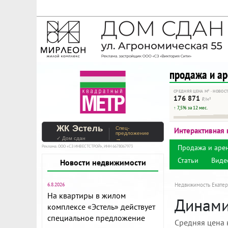
На Метре реклама - тольк
Помогайте независимому ре
продажа и а
СРЕДНЯЯ ЦЕНА М² · НОВОС
176 871
₽/м²
↑ 7,5% за 12 мес.
ЖК Эстель
Спец-
Интерактивная 
предложение
✓ Дом сдан
→
Продажа и аре
Реклама. ООО «СЗ ИНВЕСТСТРОЙ», ИНН 6678067973
Статьи
Виде
Новости недвижимости
6.8.2026
Недвижимость Екатер
На квартиры в жилом
Динами
комплексе «Эстель» действует
специальное предложение
Средняя цена 