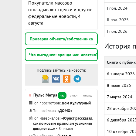
Покупатели массово
I пол. 2024
откладывают сделки и другие
федеральные новости, 4
II пол. 2025
августа
I пол. 2026
Проверка объекта/собственника
История 
Что выгоднее: аренда или ипотека?
Снято с публи
Подписывайтесь на новости:
6 января 2026
8 июля 2025
Пульс Метра
час
сутки
месяц
7 марта 2024
🏢
Топ просмотров:
Дом Культурный
28 декабря 20
🌲
Топ посёлков:
«ДОМО»
📰
Топ материалов:
«Юрист рассказал,
6 декабря 202
как по новым правилам узаконить
дом, появ…»
• 8 читают
10 октября 20
👀
Топ объявлений:
сад, п.