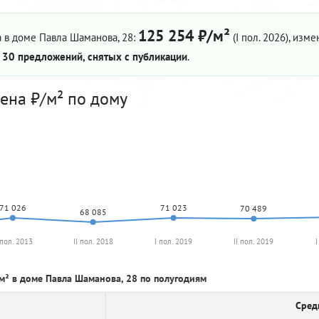
125 254 ₽/м²
 в доме Павла Шаманова, 28:
(I пол. 2026)
, изме
—
30 предложений, снятых с публикации
.
ена ₽/м² по дому
71 026
71 023
70 489
68 085
 пол. 2013
II пол. 2018
I пол. 2019
II пол. 2019
I
м² в доме Павла Шаманова, 28 по полугодиям
Сред