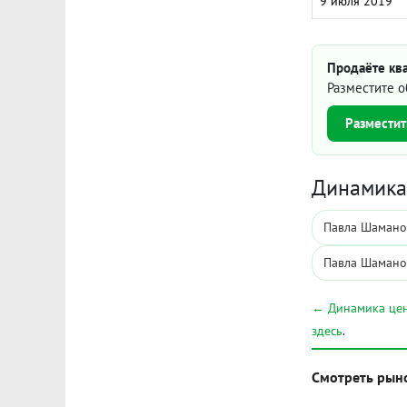
9 июля 2019
Продаёте кв
Разместите о
Разместит
Динамика 
Павла Шамано
Павла Шамано
← Динамика цен
здесь
.
Смотреть рын