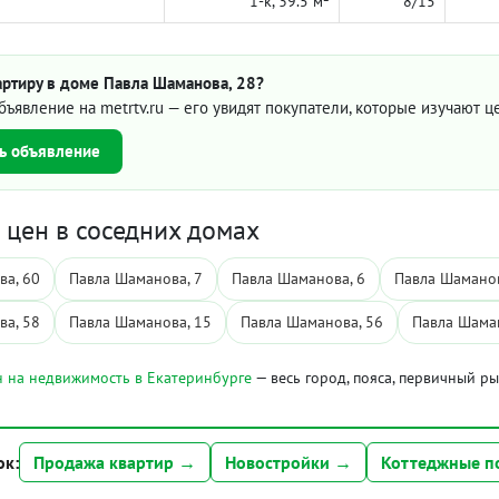
1-к, 39.5 м²
8/15
артиру в доме Павла Шаманова, 28?
бъявление на metrtv.ru — его увидят покупатели, которые изучают 
ь объявление
цен в соседних домах
ва, 60
Павла Шаманова, 7
Павла Шаманова, 6
Павла Шаманов
ва, 58
Павла Шаманова, 15
Павла Шаманова, 56
Павла Шама
 на недвижимость в Екатеринбурге
— весь город, пояса, первичный р
ок:
Продажа квартир →
Новостройки →
Коттеджные п