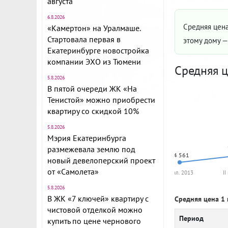
августа
6.8.2026
Средняя цена
«Камертон» на Уралмаше.
Стартовала первая в
этому дому 
Екатеринбурге новостройка
компании ЭХО из Тюмени
Средняя ц
5.8.2026
В пятой очереди ЖК «На
Тенистой» можно приобрести
квартиру со скидкой 10%
5.8.2026
Мэрия Екатеринбурга
размежевала землю под
64 561
новый девелоперский проект
от «Самолета»
I пол. 2013
II
5.8.2026
В ЖК «7 ключей» квартиру с
Средняя цена 1 
чистовой отделкой можно
Период
купить по цене чернового