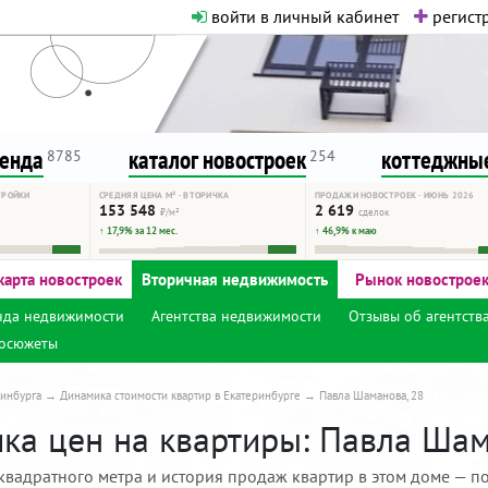
войти в личный кабинет
регистр
о нормальная. Никакого шок-конте
сурсу, как он помогает вам. Удач
ренда
каталог новостроек
коттеджные
8785
254
ТРОЙКИ
СРЕДНЯЯ ЦЕНА М² · ВТОРИЧКА
ПРОДАЖИ НОВОСТРОЕК · ИЮНЬ 2026
153 548
2 619
₽/м²
сделок
↑ 17,9% за 12 мес.
↑ 46,9% к маю
карта новостроек
Вторичная недвижимость
Рынок новострое
нда недвижимости
Агентства недвижимости
Отзывы об агентств
осюжеты
инбурга
Динамика стоимости квартир в Екатеринбурге
Павла Шаманова, 28
ка цен на квартиры: Павла Шама
квадратного метра и история продаж квартир в этом доме — по 