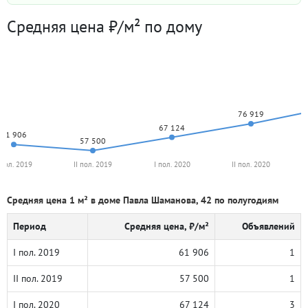
Средняя цена ₽/м² по дому
76 919
67 124
61 906
57 500
 пол. 2019
II пол. 2019
I пол. 2020
II пол. 2020
Средняя цена 1 м² в доме Павла Шаманова, 42 по полугодиям
Период
Средняя цена, ₽/м²
Объявлений
I пол. 2019
61 906
1
II пол. 2019
57 500
1
I пол. 2020
67 124
3