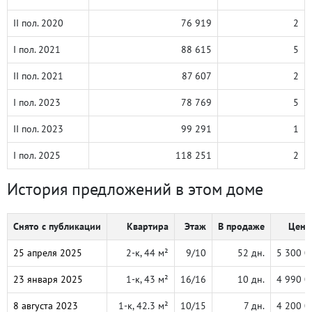
II пол. 2020
76 919
2
I пол. 2021
88 615
5
II пол. 2021
87 607
2
I пол. 2023
78 769
5
II пол. 2023
99 291
1
I пол. 2025
118 251
2
История предложений в этом доме
Снято с публикации
Квартира
Этаж
В продаже
Цена,
25 апреля 2025
2-к, 44 м²
9/10
52 дн.
5 300 0
23 января 2025
1-к, 43 м²
16/16
10 дн.
4 990 0
8 августа 2023
1-к, 42.3 м²
10/15
7 дн.
4 200 0