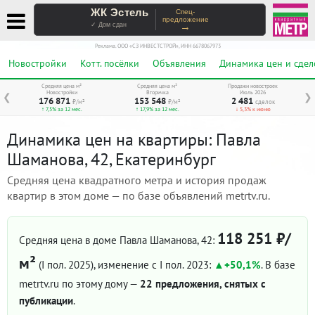
ЖК Эстель
Спец-
предложение
→
✓ Дом сдан
Реклама. ООО «СЗ ИНВЕСТСТРОЙ», ИНН 6678067973
Новостройки
Котт. посёлки
Объявления
Динамика цен и сдел
Средняя цена м²
Средняя цена м²
Продажи новостроек
Новостройки
Вторичка
Июль 2026
❮
❯
176 871
153 548
2 481
₽/м²
₽/м²
сделок
↑ 7,5% за 12 мес.
↑ 17,9% за 12 мес.
↓ 5,3% к июню
Динамика цен на квартиры: Павла
Шаманова, 42, Екатеринбург
Средняя цена квадратного метра и история продаж
квартир в этом доме — по базе объявлений metrtv.ru.
118 251 ₽/
Средняя цена в доме Павла Шаманова, 42:
м²
(I пол. 2025)
, изменение с I пол. 2023:
+50,1%
. В базе
metrtv.ru по этому дому —
22 предложения, снятых с
публикации
.