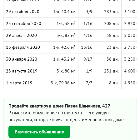
29 октября 2020
1-к, 40.4 м²
3/9
283 дн.
3 100 0
23 сентября 2020
1-к, 38 м²
1/16
208 дн.
2 930 0
29 апреля 2020
3-к, 82 м²
4/16
58 дн.
5 050 0
16 февраля 2020
1-к, 42.6 м²
16/16
23 дн.
2 750 0
30 января 2020
1-к, 43.2 м²
9/17
38 дн.
3 250 0
28 августа 2019
3-к, 80 м²
1/9
251 дн.
4 600 0
1 марта 2019
3-к, 79.96 м²
7/7
8 дн.
4 950 0
Продаёте квартиру в доме Павла Шаманова, 42?
Разместите объявление на metrtv.ru — его увидят
покупатели, которые изучают цены именно в этом доме.
Разместить объявление