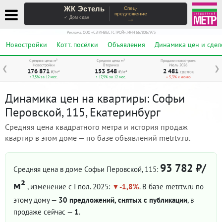
ЖК Эстель
Спец-
предложение
→
✓ Дом сдан
Реклама. ООО «СЗ ИНВЕСТСТРОЙ», ИНН 6678067973
Новостройки
Котт. посёлки
Объявления
Динамика цен и сдел
Средняя цена м²
Средняя цена м²
Продажи новостроек
Новостройки
Вторичка
Июль 2026
❮
❯
176 871
153 548
2 481
₽/м²
₽/м²
сделок
↑ 7,5% за 12 мес.
↑ 17,9% за 12 мес.
↓ 5,3% к июню
Динамика цен на квартиры: Софьи
Перовской, 115, Екатеринбург
Средняя цена квадратного метра и история продаж
квартир в этом доме — по базе объявлений metrtv.ru.
93 782 ₽/
Средняя цена в доме Софьи Перовской, 115:
м²
, изменение с I пол. 2025:
-1,8%
. В базе metrtv.ru по
этому дому —
30 предложений, снятых с публикации
, в
продаже сейчас —
1
.