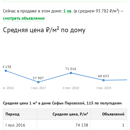
Сейчас в продаже в этом доме:
1 кв.
(в среднем 93 782 ₽/м²) —
смотреть объявления
Средняя цена ₽/м² по дому
74 138
71 016
60 653
57 907
 пол. 2016
I пол. 2017
II пол. 2018
I пол. 2019
I
Средняя цена 1 м² в доме Софьи Перовской, 115 по полугодиям
Период
Средняя цена, ₽/м²
Объявлений
I пол. 2016
74 138
1