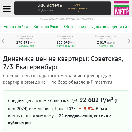
ЖК Эстель
Спец-
предложение
→
✓ Дом сдан
Реклама. ООО «СЗ ИНВЕСТСТРОЙ», ИНН 6678067973
Новостройки
Котт. посёлки
Объявления
Динамика цен и сдел
Средняя цена м²
Средняя цена м²
Продажи новостроек
Новостройки
Вторичка
Июнь 2026
❮
❯
176 871
153 548
2 619
₽/м²
₽/м²
сделок
↑ 7,5% за 12 мес.
↑ 17,9% за 12 мес.
↑ 46,9% к маю
Динамика цен на квартиры: Советская,
7/3, Екатеринбург
Средняя цена квадратного метра и история продаж
квартир в этом доме — по базе объявлений metrtv.ru.
92 602 ₽/м²
Средняя цена в доме Советская, 7/3:
(I
пол. 2024)
, изменение с I пол. 2023:
-9,9%
. В базе
metrtv.ru по этому дому —
22 предложения, снятых с
публикации
.