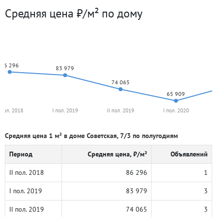
Средняя цена ₽/м² по дому
86 296
83 979
74 065
65 909
I пол. 2018
I пол. 2019
II пол. 2019
I пол. 2020
Средняя цена 1 м² в доме Советская, 7/3 по полугодиям
Период
Средняя цена, ₽/м²
Объявлений
II пол. 2018
86 296
1
I пол. 2019
83 979
3
II пол. 2019
74 065
3