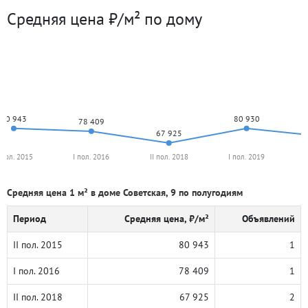
Средняя цена ₽/м² по дому
80 943
80 930
78 409
67 925
I пол. 2015
I пол. 2016
II пол. 2018
I пол. 2019
Средняя цена 1 м² в доме Советская, 9 по полугодиям
Период
Средняя цена, ₽/м²
Объявлений
II пол. 2015
80 943
1
I пол. 2016
78 409
1
II пол. 2018
67 925
2