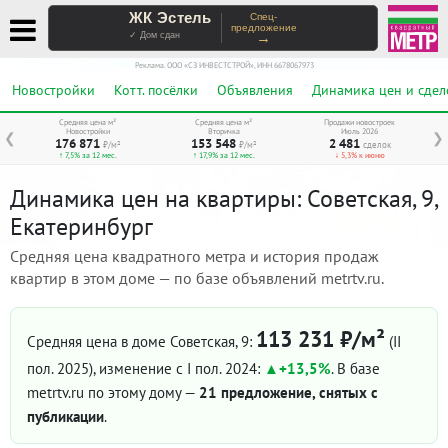
ЖК Эстель
Спец-
предложение
→
✓ Дом сдан
Реклама. ООО «СЗ ИНВЕСТСТРОЙ», ИНН 6678067973
Новостройки
Котт. посёлки
Объявления
Динамика цен и сдел
Средняя цена м²
Средняя цена м²
Продажи новостроек
Новостройки
Вторичка
Июль 2026
❮
❯
176 871
153 548
2 481
₽/м²
₽/м²
сделок
↑ 7,5% за 12 мес.
↑ 17,9% за 12 мес.
↓ 5,3% к июню
Динамика цен на квартиры: Советская, 9,
Екатеринбург
Средняя цена квадратного метра и история продаж
квартир в этом доме — по базе объявлений metrtv.ru.
113 231 ₽/м²
Средняя цена в доме Советская, 9:
(II
пол. 2025)
, изменение с I пол. 2024:
+13,5%
. В базе
metrtv.ru по этому дому —
21 предложение, снятых с
публикации
.