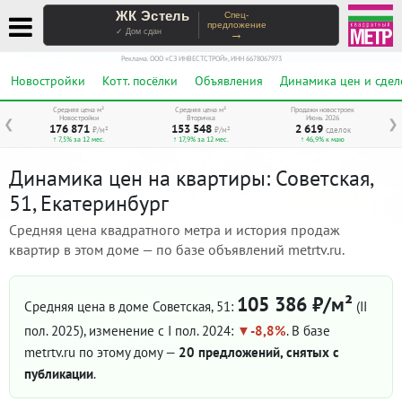
ЖК Эстель
Спец-
предложение
→
✓ Дом сдан
Реклама. ООО «СЗ ИНВЕСТСТРОЙ», ИНН 6678067973
Новостройки
Котт. посёлки
Объявления
Динамика цен и сдел
Средняя цена м²
Средняя цена м²
Продажи новостроек
Новостройки
Вторичка
Июнь 2026
❮
❯
176 871
153 548
2 619
₽/м²
₽/м²
сделок
↑ 7,5% за 12 мес.
↑ 17,9% за 12 мес.
↑ 46,9% к маю
Динамика цен на квартиры: Советская,
51, Екатеринбург
Средняя цена квадратного метра и история продаж
квартир в этом доме — по базе объявлений metrtv.ru.
105 386 ₽/м²
Средняя цена в доме Советская, 51:
(II
пол. 2025)
, изменение с I пол. 2024:
-8,8%
. В базе
metrtv.ru по этому дому —
20 предложений, снятых с
публикации
.