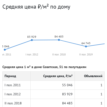
Средняя цена ₽/м² по дому
84 483
83 929
64 743
55 046
 пол. 2011
I пол. 2012
II пол. 2018
II пол. 2019
Средняя цена 1 м² в доме Советская, 51 по полугодиям
Период
Средняя цена, ₽/м²
Объявлений
I пол. 2011
55 046
1
I пол. 2012
83 929
1
II пол. 2018
84 483
1