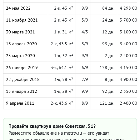
24 мая 2022
2-к, 43 м²
9/9
84 дн.
4 298 000
11 ноября 2021
2-к, 43 м²
3/9
24 дн.
3 700 000
30 марта 2021
1-к, 31 м²
4/5
12 дн.
3 100 000
18 апреля 2020
2-к, 43.5 м²
8/9
93 дн.
3 400 000
25 марта 2020
1-к, 32 м²
9/9
2 дн.
2 400 000
26 ноября 2019
3-к, 64.1 м²
6/9
128 дн.
4 150 000
22 декабря 2018
3-к, 58 м²
2/9
8 дн.
4 900 000
15 января 2012
1-к, 28 м²
9/9
92 дн.
2 350 000
9 апреля 2011
2-к, 43.6 м²
8/9
121 дн.
2 400 000
Продаёте квартиру в доме Советская, 51?
Разместите объявление на metrtv.ru — его увидят
покупатели, которые изучают цены именно в этом доме.