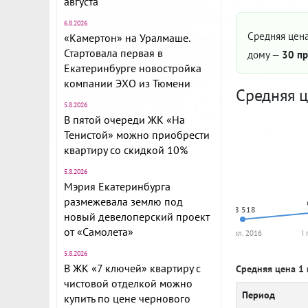
августа
6.8.2026
Средняя цена
«Камертон» на Уралмаше.
Стартовала первая в
дому —
30 пр
Екатеринбурге новостройка
компании ЭХО из Тюмени
Средняя ц
5.8.2026
В пятой очереди ЖК «На
Тенистой» можно приобрести
квартиру со скидкой 10%
5.8.2026
Мэрия Екатеринбурга
размежевала землю под
58 518
новый девелоперский проект
от «Самолета»
II пол. 2016
I
5.8.2026
В ЖК «7 ключей» квартиру с
Средняя цена 1 
чистовой отделкой можно
Период
купить по цене чернового