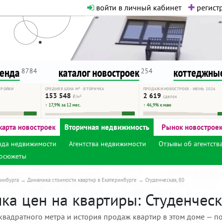
войти в личный кабинет
регистр
о нормальная. Никакого шок-конте
сурсу, как он помогает вам. Удач
ренда
каталог новостроек
коттеджные
8784
254
ТРОЙКИ
СРЕДНЯЯ ЦЕНА М² · ВТОРИЧКА
ПРОДАЖИ НОВОСТРОЕК · ИЮНЬ 2026
153 548
2 619
₽/м²
сделок
↑ 17,9% за 12 мес.
↑ 46,9% к маю
карта новостроек
Вторичная недвижимость
Рынок новострое
нда недвижимости
Агентства недвижимости
Отзывы об агентств
осюжеты
инбурга
Динамика стоимости квартир в Екатеринбурге
Студенческая, 80
а цен на квартиры: Студенческа
квадратного метра и история продаж квартир в этом доме — по 