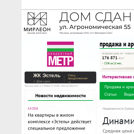
На Метре реклама - тольк
Помогайте независимому ре
продажа и а
СРЕДНЯЯ ЦЕНА М² · НОВОС
176 871
₽/м²
↑ 7,5% за 12 мес.
ЖК Эстель
Спец-
Интерактивная 
предложение
✓ Дом сдан
→
Продажа и аре
Реклама. ООО «СЗ ИНВЕСТСТРОЙ», ИНН 6678067973
Статьи
Виде
Новости недвижимости
6.8.2026
Недвижимость Екатер
На квартиры в жилом
Динамик
комплексе «Эстель» действует
специальное предложение
Средняя цена 