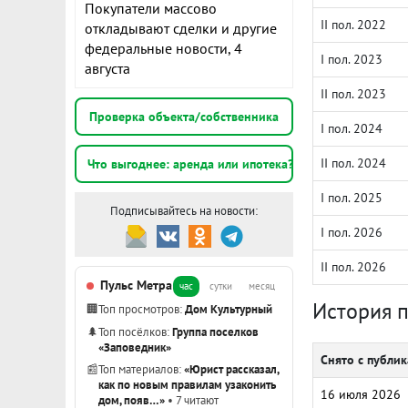
Покупатели массово
II пол. 2022
откладывают сделки и другие
федеральные новости, 4
I пол. 2023
августа
II пол. 2023
Проверка объекта/собственника
I пол. 2024
II пол. 2024
Что выгоднее: аренда или ипотека?
I пол. 2025
Подписывайтесь на новости:
I пол. 2026
II пол. 2026
Пульс Метра
час
сутки
месяц
История 
🏢
Топ просмотров:
Дом Культурный
🌲
Топ посёлков:
Группа поселков
«Заповедник»
Снято с публи
📰
Топ материалов:
«Юрист рассказал,
как по новым правилам узаконить
16 июля 2026
дом, появ…»
• 7 читают