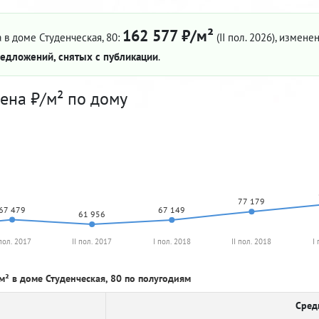
162 577 ₽/м²
 в доме Студенческая, 80:
(II пол. 2026)
, изменен
едложений, снятых с публикации
.
ена ₽/м² по дому
77 179
67 479
67 149
61 956
 пол. 2017
II пол. 2017
I пол. 2018
II пол. 2018
I
м² в доме Студенческая, 80 по полугодиям
Сред