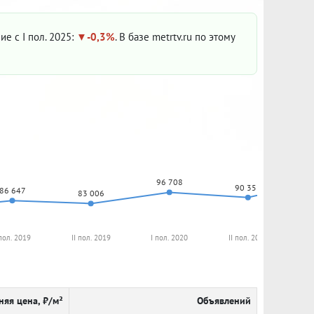
ие с I пол. 2025:
-0,3%
. В базе metrtv.ru по этому
96 708
90 351
86 647
83 006
 пол. 2019
II пол. 2019
I пол. 2020
II пол. 2020
I
няя цена, ₽/м²
Объявлений