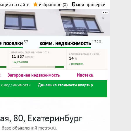
ация на сайте
избранное (
0
)
мои проверки
нта.
и!
 поселки
комм. недвижимость
57
1320
ВТОРИЧКА, СДЕЛКИ · ИЮНЬ 2026
КЛЮЧЕВАЯ СТАВКА ЦБ РФ
11 537
сделок
14
%
↑ 12,1% к маю
↓ снижение
к
Загородная недвижимость
Ипотека
ах недвижимости
Динамика стоимости квартир
я, 80, Екатеринбург
базе объявлений metrtv.ru.