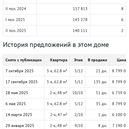
II пол. 2024
157 813
8
I пол. 2025
143 278
6
II пол. 2025
140 111
2
История предложений в этом доме
Снято с публикации
Квартира
Этаж
В продаже
Цена, 
7 октября 2025
3-к, 62.8 м²
5/12
21 дн.
8 799 00
17 сентября 2025
3-к, 62.8 м²
5/12
135 дн.
8 799 00
28 мая 2025
2-к, 48 м²
10/10
51 дн.
6 739 00
6 мая 2025
3-к, 62.8 м²
5/12
35 дн.
8 799 00
14 марта 2025
2-к, 47 м²
2/10
1 дн.
6 100 00
29 января 2025
2-к, 48 м²
9/10
8 дн.
7 190 00