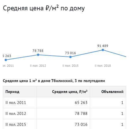
Средняя цена ₽/м² по дому
91 489
78 788
73 016
65 263
I пол. 2011
II пол. 2012
II пол. 2015
II пол. 2018
I
Средняя цена 1 м² в доме Тбилисский, 3 по полугодиям
Период
Средняя цена, ₽/м²
Объявлений
II пол. 2011
65 263
1
II пол. 2012
78 788
1
II пол. 2015
73 016
1