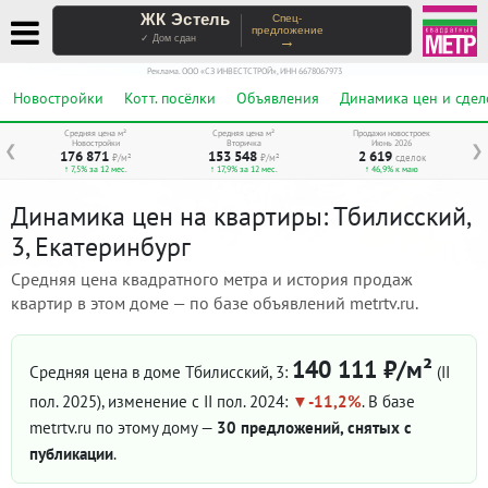
ЖК Эстель
Спец-
предложение
→
✓ Дом сдан
Реклама. ООО «СЗ ИНВЕСТСТРОЙ», ИНН 6678067973
Новостройки
Котт. посёлки
Объявления
Динамика цен и сдел
Средняя цена м²
Средняя цена м²
Продажи новостроек
Новостройки
Вторичка
Июнь 2026
❮
❯
176 871
153 548
2 619
₽/м²
₽/м²
сделок
↑ 7,5% за 12 мес.
↑ 17,9% за 12 мес.
↑ 46,9% к маю
Динамика цен на квартиры: Тбилисский,
3, Екатеринбург
Средняя цена квадратного метра и история продаж
квартир в этом доме — по базе объявлений metrtv.ru.
140 111 ₽/м²
Средняя цена в доме Тбилисский, 3:
(II
пол. 2025)
, изменение с II пол. 2024:
-11,2%
. В базе
metrtv.ru по этому дому —
30 предложений, снятых с
публикации
.