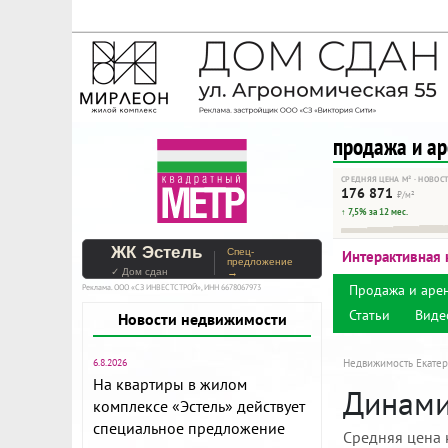
На Метре реклама - тольк
Помогайте независимому ре
продажа и а
СРЕДНЯЯ ЦЕНА М² · НОВОС
176 871
₽/м²
↑ 7,5% за 12 мес.
ЖК Эстель
Спец-
Интерактивная 
предложение
✓ Дом сдан
→
Продажа и аре
Реклама. ООО «СЗ ИНВЕСТСТРОЙ», ИНН 6678067973
Статьи
Виде
Новости недвижимости
6.8.2026
Недвижимость Екатер
На квартиры в жилом
Динамик
комплексе «Эстель» действует
специальное предложение
Средняя цена 