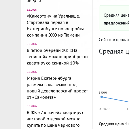
августа
6.8.2026
Средняя цена
«Камертон» на Уралмаше.
Стартовала первая в
предложений
Екатеринбурге новостройка
компании ЭХО из Тюмени
Сейчас в прода
5.8.2026
Средняя ц
В пятой очереди ЖК «На
Тенистой» можно приобрести
квартиру со скидкой 10%
5.8.2026
Мэрия Екатеринбурга
размежевала землю под
новый девелоперский проект
73 599
от «Самолета»
5.8.2026
I пол. 2020
I
В ЖК «7 ключей» квартиру с
чистовой отделкой можно
Средняя цена 1 
купить по цене чернового