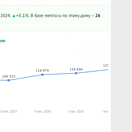
. 2024:
+5,1%
. В базе metrtv.ru по этому дому —
26
ния
125 000
118 604
116 074
106 313
II пол. 2023
II пол. 2024
I пол. 2025
I пол. 2026