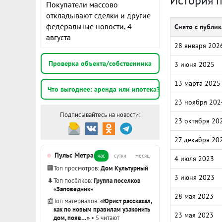
История 
Покупатели массово
откладывают сделки и другие
федеральные новости, 4
Снято с публи
августа
28 января 202
Проверка объекта/собственника
3 июня 2025
13 марта 2025
Что выгоднее: аренда или ипотека?
23 ноября 202
Подписывайтесь на новости:
23 октября 20
27 декабря 20
Пульс Метра
час
сутки
месяц
4 июля 2023
🏢
Топ просмотров:
Дом Культурный
3 июня 2023
🌲
Топ посёлков:
Группа поселков
«Заповедник»
28 мая 2023
📰
Топ материалов:
«Юрист рассказал,
как по новым правилам узаконить
23 мая 2023
дом, появ…»
• 5 читают