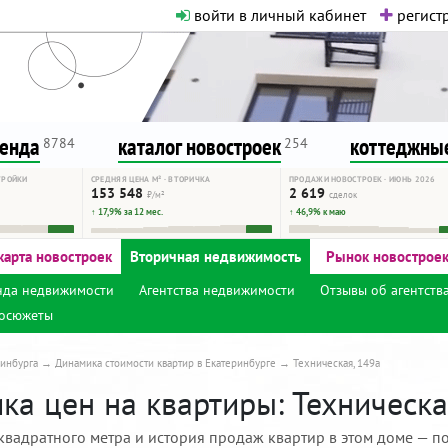
войти в личный кабинет
регистр
о нормальная. Никакого шок-конте
сурсу, как он помогает вам. Удач
ренда
каталог новостроек
коттеджные
8784
254
ТРОЙКИ
СРЕДНЯЯ ЦЕНА М² · ВТОРИЧКА
ПРОДАЖИ НОВОСТРОЕК · ИЮНЬ 2026
153 548
2 619
₽/м²
сделок
↑ 17,9% за 12 мес.
↑ 46,9% к маю
карта новостроек
Вторичная недвижимость
Рынок новострое
нда недвижимости
Агентства недвижимости
Отзывы об агентств
осюжеты
инбурга
Динамика стоимости квартир в Екатеринбурге
Техническая, 149а
а цен на квартиры: Техническая
квадратного метра и история продаж квартир в этом доме — по 