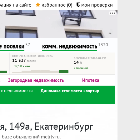
ация на сайте
избранное (
0
)
мои проверки
нта.
и!
 поселки
комм. недвижимость
57
1320
ВТОРИЧКА, СДЕЛКИ · ИЮНЬ 2026
КЛЮЧЕВАЯ СТАВКА ЦБ РФ
11 537
сделок
14
%
↑ 12,1% к маю
↓ снижение
к
Загородная недвижимость
Ипотека
ах недвижимости
Динамика стоимости квартир
, 149а, Екатеринбург
базе объявлений metrtv.ru.