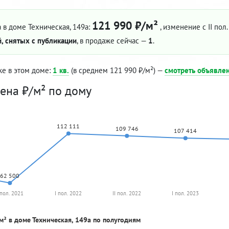
121 990 ₽/м²
 в доме Техническая, 149а:
, изменение с II пол
, снятых с публикации
, в продаже сейчас —
1
.
же в этом доме:
1 кв.
(в среднем 121 990 ₽/м²) —
смотреть объявле
ена ₽/м² по дому
112 111
109 746
107 414
62 500
 пол. 2021
I пол. 2022
II пол. 2022
I пол. 2023
м² в доме Техническая, 149а по полугодиям