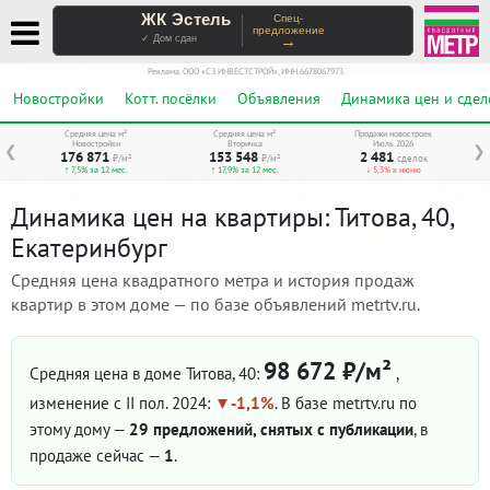
ЖК Эстель
Спец-
предложение
→
✓ Дом сдан
Реклама. ООО «СЗ ИНВЕСТСТРОЙ», ИНН 6678067973
Новостройки
Котт. посёлки
Объявления
Динамика цен и сдел
Средняя цена м²
Средняя цена м²
Продажи новостроек
Новостройки
Вторичка
Июль 2026
❮
❯
176 871
153 548
2 481
₽/м²
₽/м²
сделок
↑ 7,5% за 12 мес.
↑ 17,9% за 12 мес.
↓ 5,3% к июню
Динамика цен на квартиры: Титова, 40,
Екатеринбург
Средняя цена квадратного метра и история продаж
квартир в этом доме — по базе объявлений metrtv.ru.
98 672 ₽/м²
Средняя цена в доме Титова, 40:
,
изменение с II пол. 2024:
-1,1%
. В базе metrtv.ru по
этому дому —
29 предложений, снятых с публикации
, в
продаже сейчас —
1
.