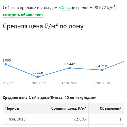
Сейчас в продаже в этом доме:
1 кв.
(в среднем 98 672 ₽/м²) —
смотреть объявления
Средняя цена ₽/м² по дому
72 093
67 442
64 710
55 660
I пол. 2015
II пол. 2019
I пол. 2020
II пол. 2020
Средняя цена 1 м² в доме Титова, 40 по полугодиям
Период
Средняя цена, ₽/м²
Объявлений
II пол. 2015
72 093
1