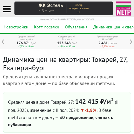
ЖК Эстель
Спец-
предложение
→
✓ Дом сдан
Реклама. ООО «СЗ ИНВЕСТСТРОЙ», ИНН 6678067973
Новостройки
Котт. посёлки
Объявления
Динамика цен и сдел
Средняя цена м²
Средняя цена м²
Продажи новостроек
Новостройки
Вторичка
Июль 2026
❮
❯
176 871
153 548
2 481
₽/м²
₽/м²
сделок
↑ 7,5% за 12 мес.
↑ 17,9% за 12 мес.
↓ 5,3% к июню
Динамика цен на квартиры: Токарей, 27,
Екатеринбург
Средняя цена квадратного метра и история продаж
квартир в этом доме — по базе объявлений metrtv.ru.
142 415 ₽/м²
Средняя цена в доме Токарей, 27:
(II
пол. 2025)
, изменение с II пол. 2024:
-1,8%
. В базе
metrtv.ru по этому дому —
30 предложений, снятых с
публикации
.