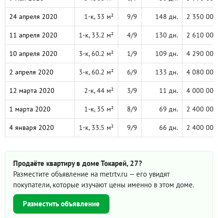
24 апреля 2020
1-к, 33 м²
9/9
148 дн.
2 350 000
11 апреля 2020
1-к, 33.2 м²
4/9
130 дн.
2 610 000
10 апреля 2020
3-к, 60.2 м²
1/9
109 дн.
4 290 000
2 апреля 2020
3-к, 60.2 м²
6/9
133 дн.
4 080 000
12 марта 2020
2-к, 44 м²
3/9
11 дн.
4 000 000
1 марта 2020
1-к, 35 м²
8/9
69 дн.
2 400 000
4 января 2020
1-к, 33.5 м²
9/9
66 дн.
2 400 000
Продаёте квартиру в доме Токарей, 27?
Разместите объявление на metrtv.ru — его увидят
покупатели, которые изучают цены именно в этом доме.
Разместить объявление