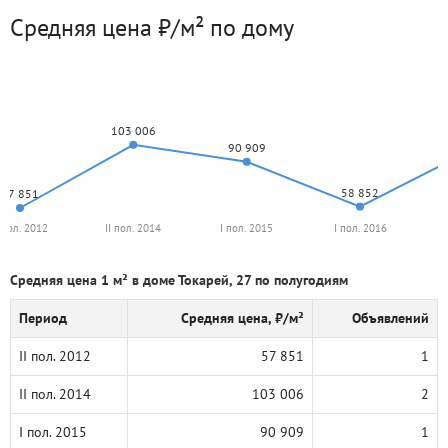
Средняя цена ₽/м² по дому
103 006
90 909
58 852
57 851
I пол. 2012
II пол. 2014
I пол. 2015
I пол. 2016
Средняя цена 1 м² в доме Токарей, 27 по полугодиям
Период
Средняя цена, ₽/м²
Объявлений
II пол. 2012
57 851
1
II пол. 2014
103 006
2
I пол. 2015
90 909
1