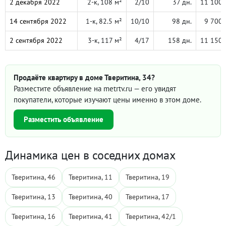
2 декабря 2022
2-к, 108 м²
2/10
37 дн.
11 100 
14 сентября 2022
1-к, 82.5 м²
10/10
98 дн.
9 700 
2 сентября 2022
3-к, 117 м²
4/17
158 дн.
11 150 
Продаёте квартиру в доме Тверитина, 34?
Разместите объявление на metrtv.ru — его увидят
покупатели, которые изучают цены именно в этом доме.
Разместить объявление
Динамика цен в соседних домах
Тверитина, 46
Тверитина, 11
Тверитина, 19
Тверитина, 13
Тверитина, 40
Тверитина, 17
Тверитина, 16
Тверитина, 41
Тверитина, 42/1