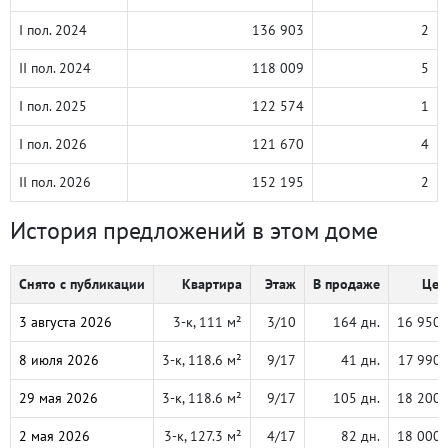
I пол. 2024
136 903
2
II пол. 2024
118 009
5
I пол. 2025
122 574
1
I пол. 2026
121 670
4
II пол. 2026
152 195
2
История предложений в этом доме
Снято с публикации
Квартира
Этаж
В продаже
Цен
3 августа 2026
3-к, 111 м²
3/10
164 дн.
16 950 
8 июля 2026
3-к, 118.6 м²
9/17
41 дн.
17 990 
29 мая 2026
3-к, 118.6 м²
9/17
105 дн.
18 200 
2 мая 2026
3-к, 127.3 м²
4/17
82 дн.
18 000 