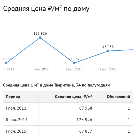
Средняя цена ₽/м² по дому
125 926
95 238
67 857
67 568
 пол. 2011
II пол. 2014
I пол. 2015
I пол. 2016
I
Средняя цена 1 м² в доме Тверитина, 34 по полугодиям
Период
Средняя цена, ₽/м²
Объявлений
I пол. 2011
67 568
1
II пол. 2014
125 926
1
I пол. 2015
67 857
1