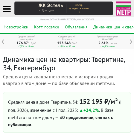
ЖК Эстель
Спец-
предложение
→
✓ Дом сдан
Реклама. ООО «СЗ ИНВЕСТСТРОЙ», ИНН 6678067973
Новостройки
Котт. посёлки
Объявления
Динамика цен и сдел
Средняя цена м²
Средняя цена м²
Продажи новостроек
Новостройки
Вторичка
Июнь 2026
❮
❯
176 871
153 548
2 619
₽/м²
₽/м²
сделок
↑ 7,5% за 12 мес.
↑ 17,9% за 12 мес.
↑ 46,9% к маю
Динамика цен на квартиры: Тверитина,
34, Екатеринбург
Средняя цена квадратного метра и история продаж
квартир в этом доме — по базе объявлений metrtv.ru.
152 195 ₽/м²
Средняя цена в доме Тверитина, 34:
(II
пол. 2026)
, изменение с I пол. 2025:
+24,2%
. В базе
metrtv.ru по этому дому —
30 предложений, снятых с
публикации
.