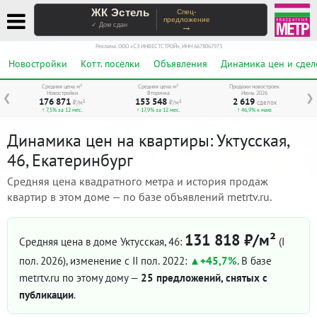
ЖК Эстель
Спец-
предложение
→
✓ Дом сдан
Реклама. ООО «СЗ ИНВЕСТСТРОЙ», ИНН 6678067973
Новостройки
Котт. посёлки
Объявления
Динамика цен и сдел
Средняя цена м²
Средняя цена м²
Продажи новостроек
Новостройки
Вторичка
Июнь 2026
❮
❯
176 871
153 548
2 619
₽/м²
₽/м²
сделок
↑ 7,5% за 12 мес.
↑ 17,9% за 12 мес.
↑ 46,9% к маю
Динамика цен на квартиры: Уктусская,
46, Екатеринбург
Средняя цена квадратного метра и история продаж
квартир в этом доме — по базе объявлений metrtv.ru.
131 818 ₽/м²
Средняя цена в доме Уктусская, 46:
(I
пол. 2026)
, изменение с II пол. 2022:
+45,7%
. В базе
metrtv.ru по этому дому —
25 предложений, снятых с
публикации
.