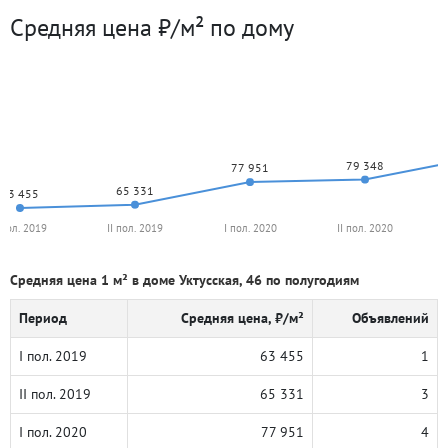
Средняя цена ₽/м² по дому
79 348
77 951
65 331
63 455
 пол. 2019
II пол. 2019
I пол. 2020
II пол. 2020
Средняя цена 1 м² в доме Уктусская, 46 по полугодиям
Период
Средняя цена, ₽/м²
Объявлений
I пол. 2019
63 455
1
II пол. 2019
65 331
3
I пол. 2020
77 951
4