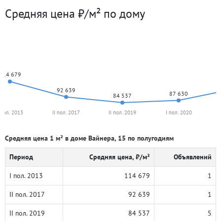
Средняя цена ₽/м² по дому
114 679
92 639
87 630
84 537
 пол. 2013
II пол. 2017
II пол. 2019
I пол. 2020
Средняя цена 1 м² в доме Вайнера, 15 по полугодиям
Период
Средняя цена, ₽/м²
Объявлений
I пол. 2013
114 679
1
II пол. 2017
92 639
1
II пол. 2019
84 537
5