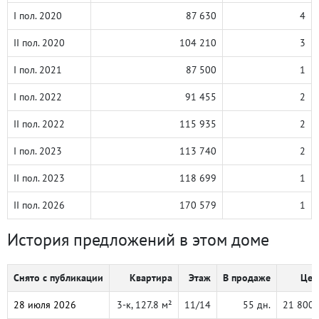
I пол. 2020
87 630
4
II пол. 2020
104 210
3
I пол. 2021
87 500
1
I пол. 2022
91 455
2
II пол. 2022
115 935
2
I пол. 2023
113 740
2
II пол. 2023
118 699
1
II пол. 2026
170 579
1
История предложений в этом доме
Снято с публикации
Квартира
Этаж
В продаже
Цен
28 июля 2026
3-к, 127.8 м²
11/14
55 дн.
21 800 