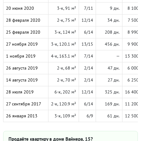
20 июня 2020
3-к, 91 м²
7/11
9 дн.
8 100 
28 февраля 2020
2-к, 75 м²
12/14
34 дн.
7 500 
25 февраля 2020
3-к, 124 м²
6/14
208 дн.
8 990 
27 ноября 2019
3-к, 120.1 м²
13/15
456 дн.
9 900 
1 ноября 2019
4-к, 163.1 м²
7/14
—
13 300 
26 августа 2019
2-к, 68 м²
2/14
47 дн.
6 000 
14 августа 2019
2-к, 70 м²
2/14
27 дн.
6 250 
28 июля 2019
6-к, 202 м²
12/14
325 дн.
16 400 
27 сентября 2017
2-к, 120.9 м²
6/14
169 дн.
11 200 
26 января 2013
3-к, 109 м²
6/9
61 дн.
12 500 
Продаёте квартиру в доме Вайнера, 15?