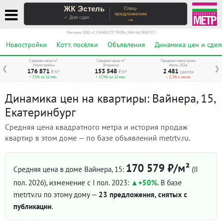
ЖК Эстель
Спец-
предложение
→
✓ Дом сдан
Реклама. ООО «СЗ ИНВЕСТСТРОЙ», ИНН 6678067973
Новостройки
Котт. посёлки
Объявления
Динамика цен и сдел
Средняя цена м²
Средняя цена м²
Продажи новостроек
Новостройки
Вторичка
Июль 2026
❮
❯
176 871
153 548
2 481
₽/м²
₽/м²
сделок
↑ 7,5% за 12 мес.
↑ 17,9% за 12 мес.
↓ 5,3% к июню
Динамика цен на квартиры: Вайнера, 15,
Екатеринбург
Средняя цена квадратного метра и история продаж
квартир в этом доме — по базе объявлений metrtv.ru.
170 579 ₽/м²
Средняя цена в доме Вайнера, 15:
(II
пол. 2026)
, изменение с I пол. 2023:
+50%
. В базе
metrtv.ru по этому дому —
23 предложения, снятых с
публикации
.