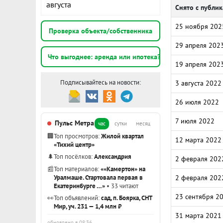
августа
Снято с публи
25 ноября 202
Проверка объекта/собственника
29 апреля 202
Что выгоднее: аренда или ипотека?
19 апреля 202
Подписывайтесь на новости:
3 августа 2022
26 июля 2022
7 июля 2022
Пульс Метра
час
сутки
месяц
🏢
Топ просмотров:
Жилой квартал
12 марта 2022
«Тихий центр»
🌲
Топ посёлков:
Александрия
2 февраля 202
📰
Топ материалов:
««Камертон» на
Уралмаше. Стартовала первая в
2 февраля 202
Екатеринбурге …»
• 33 читают
23 сентября 2
👀
Топ объявлений:
сад, п. Боярка, СНТ
Мир, уч. 231 — 1,4 млн ₽
31 марта 2021
обновлено в 08:36