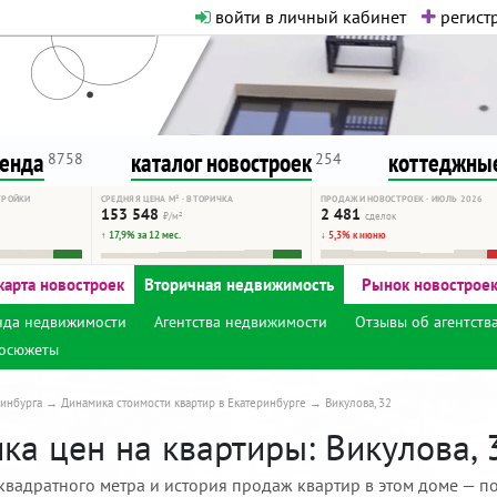
войти в личный кабинет
регистр
о нормальная. Никакого шок-конте
сурсу, как он помогает вам. Удач
ренда
каталог новостроек
коттеджные
8758
254
ТРОЙКИ
СРЕДНЯЯ ЦЕНА М² · ВТОРИЧКА
ПРОДАЖИ НОВОСТРОЕК · ИЮЛЬ 2026
153 548
2 481
₽/м²
сделок
↑ 17,9% за 12 мес.
↓ 5,3% к июню
карта новостроек
Вторичная недвижимость
Рынок новострое
нда недвижимости
Агентства недвижимости
Отзывы об агентств
осюжеты
инбурга
Динамика стоимости квартир в Екатеринбурге
Викулова, 32
а цен на квартиры: Викулова, 
квадратного метра и история продаж квартир в этом доме — по 