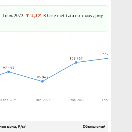
 II пол. 2022:
-2,3%
. В базе metrtv.ru по этому дому
114 286
108 767
97 143
85 043
II пол. 2021
I пол. 2022
II пол. 2022
I пол. 2023
няя цена, ₽/м²
Объявлений