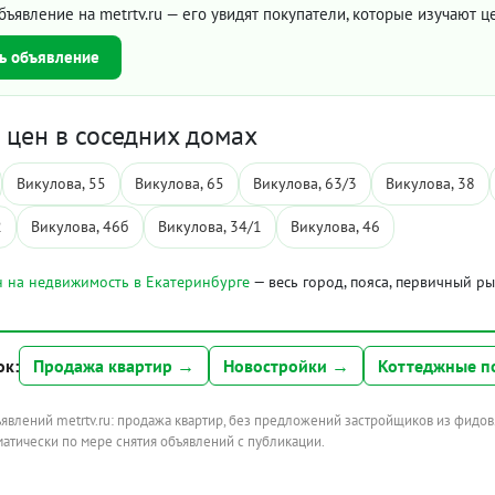
бъявление на metrtv.ru — его увидят покупатели, которые изучают 
ь объявление
цен в соседних домах
Викулова, 55
Викулова, 65
Викулова, 63/3
Викулова, 38
2
Викулова, 46б
Викулова, 34/1
Викулова, 46
 на недвижимость в Екатеринбурге
— весь город, пояса, первичный р
ок:
Продажа квартир →
Новостройки →
Коттеджные п
ъявлений metrtv.ru: продажа квартир, без предложений застройщиков из фидов
атически по мере снятия объявлений с публикации.