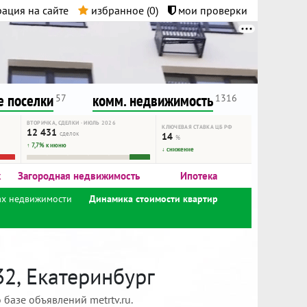
ация на сайте
избранное (
0
)
мои проверки
нта.
и!
 поселки
комм. недвижимость
57
1316
ВТОРИЧКА, СДЕЛКИ · ИЮЛЬ 2026
КЛЮЧЕВАЯ СТАВКА ЦБ РФ
12 431
сделок
14
%
↑ 7,7% к июню
↓ снижение
к
Загородная недвижимость
Ипотека
ах недвижимости
Динамика стоимости квартир
32, Екатеринбург
базе объявлений metrtv.ru.