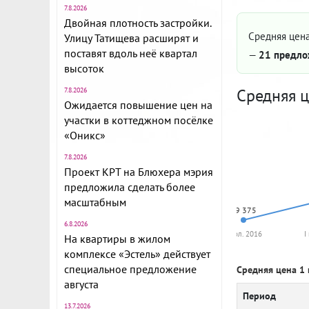
7.8.2026
Двойная плотность застройки.
Средняя цена
Улицу Татищева расширят и
поставят вдоль неё квартал
—
21 предло
высоток
Средняя ц
7.8.2026
Ожидается повышение цен на
участки в коттеджном посёлке
«Оникс»
7.8.2026
Проект КРТ на Блюхера мэрия
предложила сделать более
масштабным
69 375
6.8.2026
I пол. 2016
I
На квартиры в жилом
комплексе «Эстель» действует
специальное предложение
Средняя цена 1 
августа
Период
13.7.2026