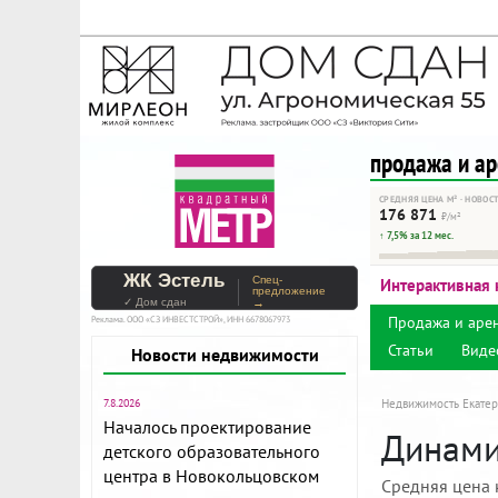
На Метре реклама - тольк
Помогайте независимому ре
продажа и а
СРЕДНЯЯ ЦЕНА М² · НОВОС
176 871
₽/м²
↑ 7,5% за 12 мес.
ЖК Эстель
Спец-
Интерактивная 
предложение
✓ Дом сдан
→
Продажа и аре
Реклама. ООО «СЗ ИНВЕСТСТРОЙ», ИНН 6678067973
Статьи
Виде
Новости недвижимости
7.8.2026
Недвижимость Екатер
Началось проектирование
Динамик
детского образовательного
центра в Новокольцовском
Средняя цена 