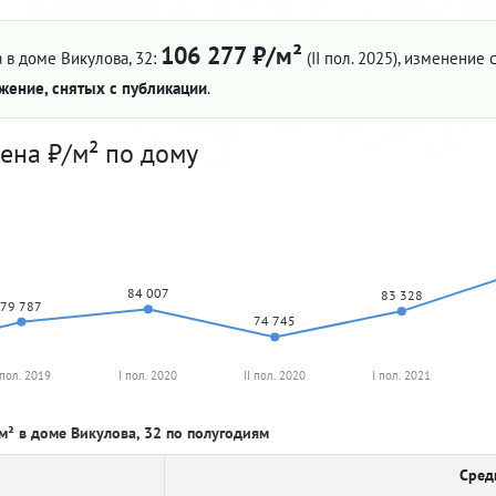
106 277 ₽/м²
 в доме Викулова, 32:
(II пол. 2025)
, изменение с
жение, снятых с публикации
.
ена ₽/м² по дому
84 007
83 328
79 787
74 745
 пол. 2019
I пол. 2020
II пол. 2020
I пол. 2021
м² в доме Викулова, 32 по полугодиям
Сред