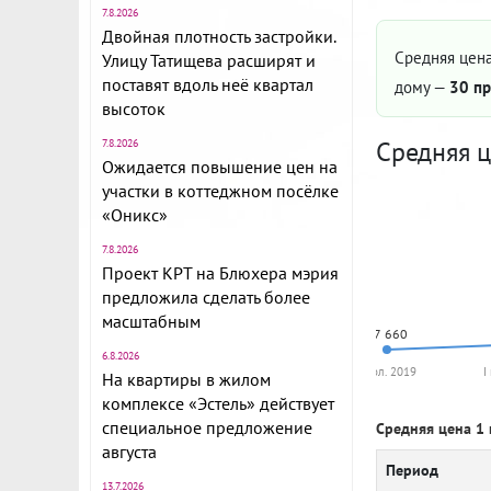
7.8.2026
Двойная плотность застройки.
Средняя цена
Улицу Татищева расширят и
поставят вдоль неё квартал
дому —
30 пр
высоток
Средняя ц
7.8.2026
Ожидается повышение цен на
участки в коттеджном посёлке
«Оникс»
7.8.2026
Проект КРТ на Блюхера мэрия
предложила сделать более
масштабным
87 660
6.8.2026
I пол. 2019
I
На квартиры в жилом
комплексе «Эстель» действует
специальное предложение
Средняя цена 1 
августа
Период
13.7.2026