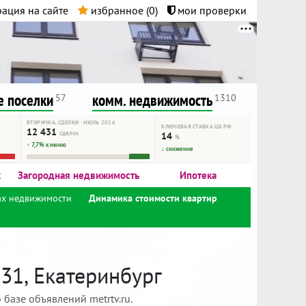
ация на сайте
избранное (
0
)
мои проверки
нта.
и!
 поселки
комм. недвижимость
57
1310
ВТОРИЧКА, СДЕЛКИ · ИЮЛЬ 2026
КЛЮЧЕВАЯ СТАВКА ЦБ РФ
12 431
сделок
14
%
↑ 7,7% к июню
↓ снижение
к
Загородная недвижимость
Ипотека
ах недвижимости
Динамика стоимости квартир
31, Екатеринбург
базе объявлений metrtv.ru.