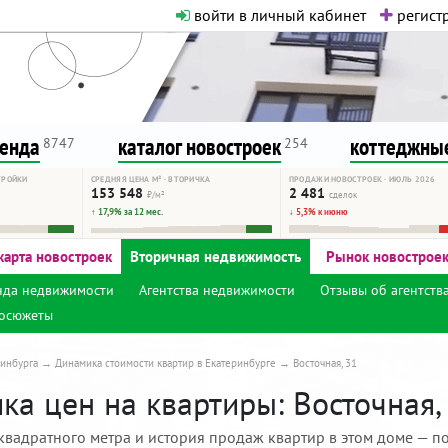
войти в личный кабинет
регистр
о нормальная. Никакого шок-конте
сурсу, как он помогает вам. Удач
ренда
каталог новостроек
коттеджные
8747
254
ТРОЙКИ
СРЕДНЯЯ ЦЕНА М² · ВТОРИЧКА
ПРОДАЖИ НОВОСТРОЕК · ИЮЛЬ 2026
153 548
2 481
₽/м²
сделок
↑ 17,9% за 12 мес.
↓ 5,3% к июню
карта новостроек
Вторичная недвижимость
Рынок новострое
нда недвижимости
Агентства недвижимости
Отзывы об агентств
осюжеты
инбурга
Динамика стоимости квартир в Екатеринбурге
Восточная, 31
а цен на квартиры: Восточная, 
квадратного метра и история продаж квартир в этом доме — по 