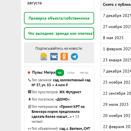
августа
Снято с публи
7 декабря 202
Проверка объекта/собственника
27 ноября 202
Что выгоднее: аренда или ипотека?
8 мая 2025
Подписывайтесь на новости:
1 февраля 202
23 января 202
7 декабря 202
Пульс Метра
час
сутки
месяц
📞
Топ звонков:
сад, коллективный сад
25 ноября 202
№ 37, уч. 53 — 4 млн ₽
🏢
Топ просмотров:
ЖК Футурист
22 сентября 2
🌲
Топ посёлков:
«ДОМО»
29 июля 2023
📰
Топ материалов:
«Проект КРТ на
Блюхера мэрия предложила
20 ноября 202
сделать более масшт…»
• 13
читают
22 февраля 20
👀
Топ объявлений:
сад, с. Балтым, СНТ