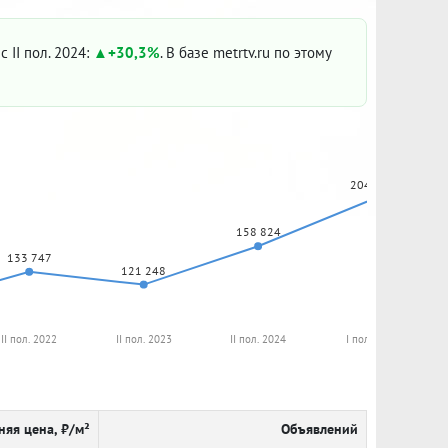
с II пол. 2024:
+30,3%
. В базе metrtv.ru по этому
204 533
158 824
133 747
121 248
II пол. 2022
II пол. 2023
II пол. 2024
I пол. 2025
няя цена, ₽/м²
Объявлений