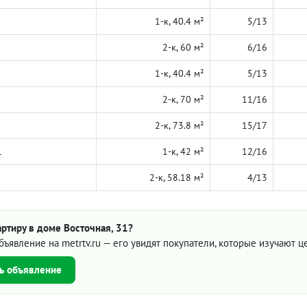
1-к, 40.4 м²
5/13
2-к, 60 м²
6/16
1-к, 40.4 м²
5/13
2-к, 70 м²
11/16
2-к, 73.8 м²
15/17
1
1-к, 42 м²
12/16
2-к, 58.18 м²
4/13
ртиру в доме Восточная, 31?
бъявление на metrtv.ru — его увидят покупатели, которые изучают 
ь объявление