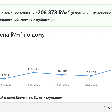
206 878 ₽/м²
 в доме Восточная, 31:
(II пол. 2025)
, изменение 
едложений, снятых с публикации
.
ена ₽/м² по дому
115 583
107 301
102 106
91 984
 пол. 2020
I пол. 2021
II пол. 2021
I пол. 2022
м² в доме Восточная, 31 по полугодиям
Сред