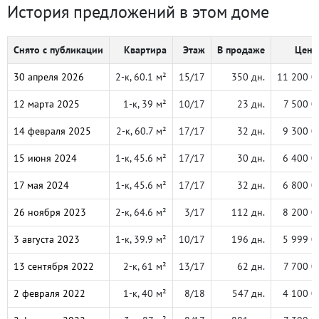
История предложений в этом доме
Снято с публикации
Квартира
Этаж
В продаже
Цена,
30 апреля 2026
2-к, 60.1 м²
15/17
350 дн.
11 200 0
12 марта 2025
1-к, 39 м²
10/17
23 дн.
7 500 0
14 февраля 2025
2-к, 60.7 м²
17/17
32 дн.
9 300 0
15 июня 2024
1-к, 45.6 м²
17/17
30 дн.
6 400 0
17 мая 2024
1-к, 45.6 м²
17/17
32 дн.
6 800 0
26 ноября 2023
2-к, 64.6 м²
3/17
112 дн.
8 200 0
3 августа 2023
1-к, 39.9 м²
10/17
196 дн.
5 999 0
13 сентября 2022
2-к, 61 м²
13/17
62 дн.
7 700 0
2 февраля 2022
1-к, 40 м²
8/18
547 дн.
4 100 0