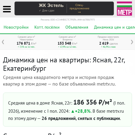
ЖК Эстель
Спец-
предложение
→
✓ Дом сдан
Реклама. ООО «СЗ ИНВЕСТСТРОЙ», ИНН 6678067973
Новостройки
Котт. посёлки
Объявления
Динамика цен и сдел
Средняя цена м²
Средняя цена м²
Продажи новостроек
Новостройки
Вторичка
Июнь 2026
❮
❯
176 871
153 548
2 619
₽/м²
₽/м²
сделок
↑ 7,5% за 12 мес.
↑ 17,9% за 12 мес.
↑ 46,9% к маю
Динамика цен на квартиры: Ясная, 22г,
Екатеринбург
Средняя цена квадратного метра и история продаж
квартир в этом доме — по базе объявлений metrtv.ru.
186 356 ₽/м²
Средняя цена в доме Ясная, 22г:
(I пол.
2026)
, изменение с I пол. 2024:
+28,8%
. В базе metrtv.ru
по этому дому —
26 предложений, снятых с публикации
.