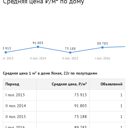
Средняя цена ₽/м² по дому
91 803
89 783
73 913
73 188
 пол. 2013
II пол. 2014
II пол. 2015
I пол. 2016
Средняя цена 1 м² в доме Ясная, 22г по полугодиям
Период
Средняя цена, ₽/м²
Объявлений
I пол. 2013
73 913
1
II пол. 2014
91 803
1
II пол. 2015
73 188
1
I пол. 2016
89 783
1