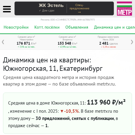
ЖК Эстель
Спец-
предложение
→
✓ Дом сдан
Реклама. ООО «СЗ ИНВЕСТСТРОЙ», ИНН 6678067973
Новостройки
Котт. посёлки
Объявления
Динамика цен и сдел
Средняя цена м²
Средняя цена м²
Продажи новостроек
Новостройки
Вторичка
Июль 2026
❮
❯
176 871
153 548
2 481
₽/м²
₽/м²
сделок
↑ 7,5% за 12 мес.
↑ 17,9% за 12 мес.
↓ 5,3% к июню
Динамика цен на квартиры:
Южногорская, 11, Екатеринбург
Средняя цена квадратного метра и история продаж
квартир в этом доме — по базе объявлений metrtv.ru.
113 960 ₽/м²
Средняя цена в доме Южногорская, 11:
, изменение с I пол. 2025:
-10,5%
. В базе metrtv.ru по
этому дому —
30 предложений, снятых с публикации
, в
продаже сейчас —
1
.