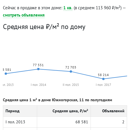
Сейчас в продаже в этом доме:
1 кв.
(в среднем 113 960 ₽/м²) —
смотреть объявления
Средняя цена ₽/м² по дому
77 551
72 703
68 581
58 214
 пол. 2013
I пол. 2014
II пол. 2015
I пол. 2017
I
Средняя цена 1 м² в доме Южногорская, 11 по полугодиям
Период
Средняя цена, ₽/м²
Объявлений
I пол. 2013
68 581
2