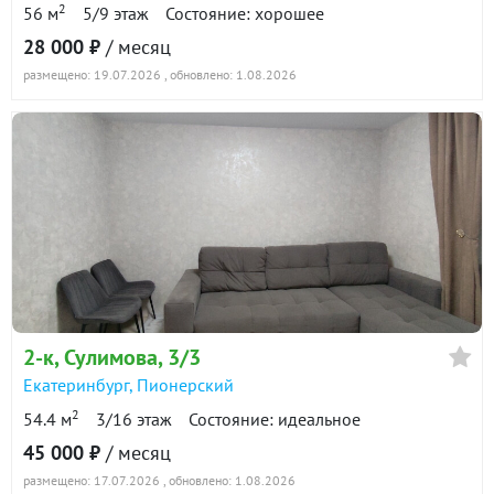
2
56 м
5/9 этаж
Состояние: хорошее
28 000 ₽
/ месяц
2-к квартира · 70 м² · 21/24 этаж
размещено: 19.07.2026
, обновлено: 1.08.2026
11 июля 2026
55 000
90 дн.
в аренде
800 ₽/м²
1-к квартира · 38.4 м² · 18/22 этаж
24 июля 2026
30 000
90 дн.
в аренде
800 ₽/м²
2-к
, Сулимова, 3/3
Показать всю историю: 30 предложений →
Екатеринбург
,
Пионерский
2
54.4 м
3/16 этаж
Состояние: идеальное
45 000 ₽
/ месяц
размещено: 17.07.2026
, обновлено: 1.08.2026