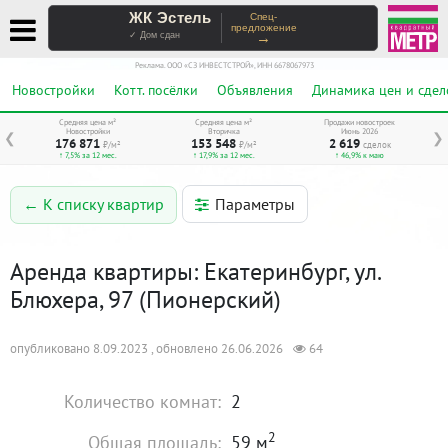
ЖК Эстель
Спец-
предложение
→
✓ Дом сдан
Реклама. ООО «СЗ ИНВЕСТСТРОЙ», ИНН 6678067973
Новостройки
Котт. посёлки
Объявления
Динамика цен и сдел
Средняя цена м²
Средняя цена м²
Продажи новостроек
Новостройки
Вторичка
Июнь 2026
❮
❯
176 871
153 548
2 619
₽/м²
₽/м²
сделок
↑ 7,5% за 12 мес.
↑ 17,9% за 12 мес.
↑ 46,9% к маю
Параметры
← К списку квартир
Аренда квартиры: Екатеринбург, ул.
Блюхера, 97 (Пионерский)
опубликовано 8.09.2023 , обновлено 26.06.2026
64
Количество комнат:
2
2
Общая площадь:
59 м