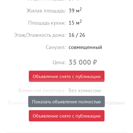
2
Жилая площадь:
39 м
2
Площадь кухни:
15 м
Этаж/Этажность дома:
16 / 26
Санузел:
совмещенный
35 000
₽
Цена:
Объявление снято с публикации
Комиссия риэлтора:
без комиссии
Показать объявление полностью
Коммунальные платежи:
оплачиваются отдельно
Объявление снято с публикации
Объект № 176049. Ждет своего арендатора
двухкомнатная квартира в отличном состоянии в