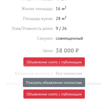
2
Жилая площадь:
16 м
2
Площадь кухни:
28 м
Этаж/Этажность дома:
9 / 26
Санузел:
совмещенный
38 000
₽
Цена:
Объявление снято с публикации
Комиссия риэлтора:
без комиссии
Показать объявление полностью
Коммунальные платежи:
оплачиваются отдельно
Объявление снято с публикации
Объект № 192073. Сдам просторную Евро-2 квартиру
в ЖК Уральский на Блюхера 95.