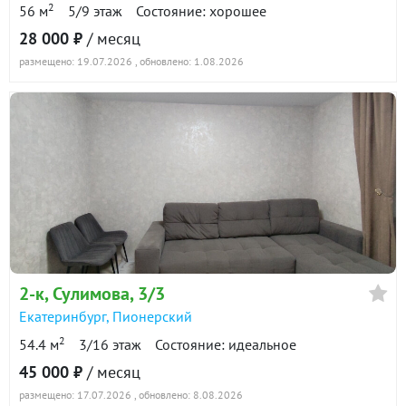
2
56 м
5/9 этаж
Состояние: хорошее
28 000 ₽
/ месяц
2-к квартира · 70 м² · 21/24 этаж
размещено: 19.07.2026
, обновлено: 1.08.2026
11 июля 2026
55 000
90 дн.
в аренде
800 ₽/м²
1-к квартира · 38.4 м² · 18/22 этаж
24 июля 2026
30 000
90 дн.
в аренде
800 ₽/м²
2-к
, Сулимова, 3/3
Показать всю историю: 30 предложений →
Екатеринбург
,
Пионерский
2
54.4 м
3/16 этаж
Состояние: идеальное
45 000 ₽
/ месяц
размещено: 17.07.2026
, обновлено: 8.08.2026