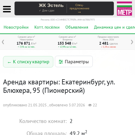
ЖК Эстель
Спец-
предложение
→
✓ Дом сдан
Реклама. ООО «СЗ ИНВЕСТСТРОЙ», ИНН 6678067973
Новостройки
Котт. посёлки
Объявления
Динамика цен и сдел
Средняя цена м²
Средняя цена м²
Продажи новостроек
Новостройки
Вторичка
Июль 2026
❮
❯
176 871
153 548
2 481
₽/м²
₽/м²
сделок
↑ 7,5% за 12 мес.
↑ 17,9% за 12 мес.
↓ 5,3% к июню
Параметры
← К списку квартир
Аренда квартиры: Екатеринбург, ул.
Блюхера, 95 (Пионерский)
опубликовано 21.05.2025 , обновлено 3.07.2026
22
Количество комнат:
2
2
Общая площадь:
49.2 м