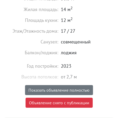
2
Жилая площадь:
14 м
2
Площадь кухни:
12 м
Этаж/Этажность дома:
17 / 27
Санузел:
совмещенный
Балкон/лоджия:
лоджия
Год постройки:
2023
Высота потолков:
от 2,7 м
Состояние:
идеальное
Показать объявление полностью
Мебель:
есть
Объявление снято с публикации
33 000
₽
Цена: