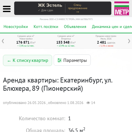
ЖК Эстель
Спец-
предложение
→
✓ Дом сдан
Реклама. ООО «СЗ ИНВЕСТСТРОЙ», ИНН 6678067973
Новостройки
Котт. посёлки
Объявления
Динамика цен и сдел
Средняя цена м²
Средняя цена м²
Продажи новостроек
Новостройки
Вторичка
Июль 2026
❮
❯
176 871
153 548
2 481
₽/м²
₽/м²
сделок
↑ 7,5% за 12 мес.
↑ 17,9% за 12 мес.
↓ 5,3% к июню
Параметры
← К списку квартир
Аренда квартиры: Екатеринбург, ул.
Блюхера, 89 (Пионерский)
опубликовано 26.05.2026 , обновлено 1.08.2026
14
Количество комнат:
1
2
Общая площадь:
36.5 м