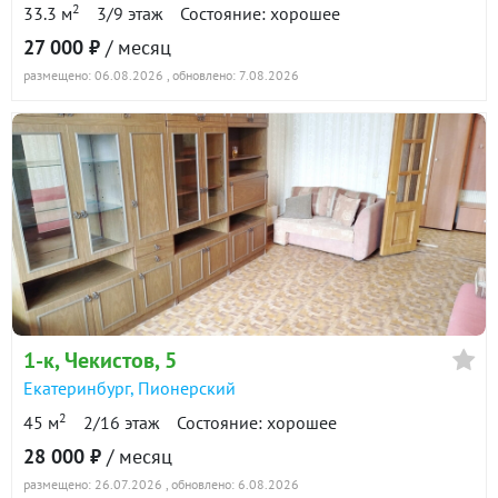
Юредической Академии.
2
33.3 м
3/9 этаж
Состояние: хорошее
27 000 ₽
/ месяц
2-к квартира · 70 м² · 21/24 этаж
Магазины, аптеки рядом. Охраняемый закрытый
размещено: 06.08.2026
, обновлено: 7.08.2026
двор, видеоохрана в подъездах и лифтах, консьерж.
11 июля 2026
Подробнее о ЖК «Уральский»
Коммунальные платежи оплачиваются
55 000
90 дн.
дополнительно по квитанции.
в аренде
800 ₽/м²
Депозит 20 000 рублей , можно разделить на
1-к квартира · 38.4 м² · 18/22 этаж
несколько частей. Показ в удобное для вас время по
согласованию. Звоните- отвечу на все вопросы.
24 июля 2026
ID объекта в нашей базе: 15996
30 000
90 дн.
в аренде
800 ₽/м²
1-к
, Чекистов, 5
Показать всю историю: 30 предложений →
Екатеринбург
,
Пионерский
2
45 м
2/16 этаж
Состояние: хорошее
28 000 ₽
/ месяц
размещено: 26.07.2026
, обновлено: 6.08.2026