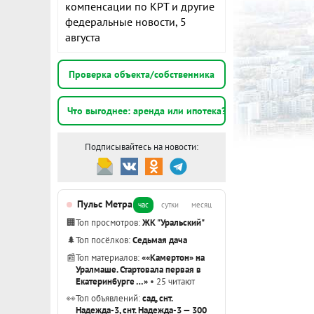
компенсации по КРТ и другие
федеральные новости, 5
августа
Проверка объекта/собственника
Что выгоднее: аренда или ипотека?
Подписывайтесь на новости:
Пульс Метра
час
сутки
месяц
🏢
Топ просмотров:
ЖК "Уральский"
🌲
Топ посёлков:
Седьмая дача
📰
Топ материалов:
««Камертон» на
Уралмаше. Стартовала первая в
Екатеринбурге …»
• 25 читают
👀
Топ объявлений:
сад, снт.
Надежда-3, снт. Надежда-3 — 300