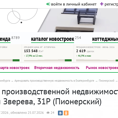
войти в личный кабинет
регистр
о нормальная. Никакого шок-конте
сурсу, как он помогает вам. Удач
ренда
каталог новостроек
коттеджные
8789
254
ТРОЙКИ
СРЕДНЯЯ ЦЕНА М² · ВТОРИЧКА
ПРОДАЖИ НОВОСТРОЕК · ИЮНЬ 2026
153 548
2 619
₽/м²
сделок
↑ 17,9% за 12 мес.
↑ 46,9% к маю
карта новостроек
Вторичная недвижимость
Рынок новострое
инбурга
Арендовать производственную недвижимость в Екатеринбурге
Пионерский
 производственной недвижимости
 Зверева, 31P (Пионерский)
.2026 , обновлено 25.07.2026
24