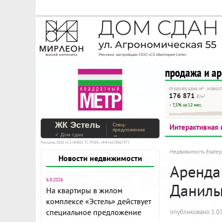
На Метре реклама - тольк
Помогайте независимому ре
продажа и а
СРЕДНЯЯ ЦЕНА М² · НОВОС
176 871
₽/м²
↑ 7,5% за 12 мес.
ЖК Эстель
Спец-
Интерактивная 
предложение
✓ Дом сдан
→
Реклама. ООО «СЗ ИНВЕСТСТРОЙ», ИНН 6678067973
Недвижимость Екатер
Новости недвижимости
Аренда
6.8.2026
Данилы
На квартиры в жилом
комплексе «Эстель» действует
специальное предложение
опубликовано 1.07