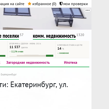
ация на сайте
избранное (
0
)
мои проверки
нта.
и!
 поселки
комм. недвижимость
57
1320
ВТОРИЧКА, СДЕЛКИ · ИЮНЬ 2026
КЛЮЧЕВАЯ СТАВКА ЦБ РФ
11 537
сделок
14
%
↑ 12,1% к маю
↓ снижение
к
Загородная недвижимость
Ипотека
Екатеринбург
: Екатеринбург, ул.