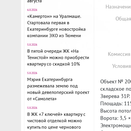
августа
Назначени
6.8.2026
«Камертон» на Уралмаше.
Общая
Стартовала первая в
Екатеринбурге новостройка
компании ЭХО из Тюмени
5.8.2026
В пятой очереди ЖК «На
Комиссия
Тенистой» можно приобрести
квартиру со скидкой 10%
Условия
5.8.2026
Мэрия Екатеринбурга
Объект № 20
размежевала землю под
складское по
новый девелоперский проект
Зверева 31P.
от «Самолета»
Площадь: 115
5.8.2026
Высота потол
В ЖК «7 ключей» квартиру с
Ворота: 3,5 ×
чистовой отделкой можно
Электромощн
купить по цене чернового