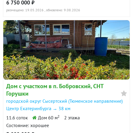
6 750 000 ₽
размещено: 19.05.2026
, обновлено: 9.08.2026
Дом с участком в п. Бобровский, СНТ
Горушки
городской округ Сысертский (Тюменское направление)
Центр Екатеринбурга → 38 км
2
11.6 соток
Дом 60 м
2 этажа
Состояние: хорошее