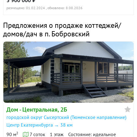
3 900 000 ₽
размещено: 01.02.2024
, обновлено: 8.08.2026
Предложения о продаже коттеджей/
домов/дач в п. Бобровский
Дом - Центральная, 2Б
городской округ Сысертский (Тюменское направление)
Центр Екатеринбурга → 38 км
2
90 м
7 соток
1 этаж
Состояние: идеальное