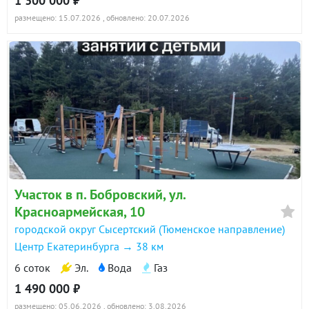
1 300 000 ₽
размещено: 15.07.2026
, обновлено: 20.07.2026
Участок в п. Бобровский, ул.
Красноармейская, 10
городской округ Сысертский (Тюменское направление)
Центр Екатеринбурга → 38 км
6 соток
Эл.
Вода
Газ
1 490 000 ₽
размещено: 05.06.2026
, обновлено: 3.08.2026