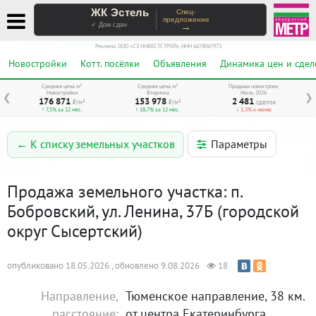
ЖК Эстель
Спец-
предложение
→
✓ Дом сдан
Реклама. ООО «СЗ ИНВЕСТСТРОЙ», ИНН 6678067973
Новостройки
Котт. посёлки
Объявления
Динамика цен и сдел
Средняя цена м²
Средняя цена м²
Продажи новостроек
Новостройки
Вторичка
Июль 2026
❮
❯
176 871
153 978
2 481
₽/м²
₽/м²
сделок
↑ 7,5% за 12 мес.
↑ 18,7% за 12 мес.
↓ 5,3% к июню
Параметры
← К списку земельных участков
Продажа земельного участка: п.
Бобровский, ул. Ленина, 37Б (городской
округ Сысертский)
опубликовано 18.05.2026 , обновлено 9.08.2026
18
Направление,
Тюменское направление, 38 км.
расстояние:
от центра Екатеринбурга