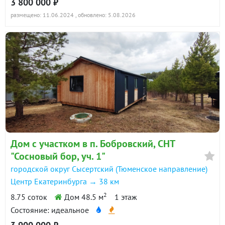
3 800 000 ₽
размещено: 11.06.2024
, обновлено: 5.08.2026
Дом с участком в п. Бобровский, СНТ
"Сосновый бор, уч. 1"
городской округ Сысертский (Тюменское направление)
Центр Екатеринбурга → 38 км
2
8.75 соток
Дом 48.5 м
1 этаж
Состояние: идеальное