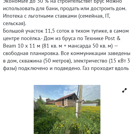
Экономьте до 30 % на строительстве! Брус можно
использовать для бани, продать или достроить дом.
Ипотека с льготными ставками (семейная, IT,
сельская).
Большой участок 11,5 соток в тихом тупике, в самом
центре посёлка.- Дом из бруса по Технике Post &
Beam 10 х 11 м (81 кв. м + мансарда 50 кв. м) —
свободная планировка. Все коммуникации заведены
в дом, скважина (50 метров), электричество (15 кВт 3
фазы) подключено и подведено. Газ проходит вдоль
участка.-Есть возможность подключиться к
центральной канализации. - Инфраструктура: школа
№2 и садик №29 в 7 минутах пешком, магазины
«Пятёрочка» и «Монетка», маркетплейсы в 2
минутах.
В посёлке есть своя больница и работает скорая
помощь. Исторический храм (1890–1920 гг., ул.
Ленина, 116/115)- Природа у порога: река Исеть —