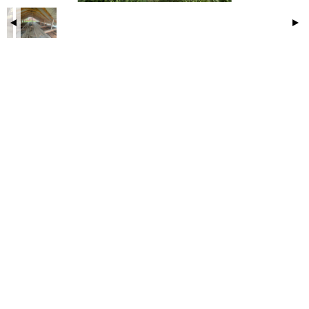
всего 100 м, рядом озеро Ашка и Бобровское
водохранилище (отличная рыбалка: карась, окунь,
щука, лещ и др.), лес с ягодами и грибами.- Забор с
трёх сторон — что экономит средства, время и силы.-
Без обременений, один собственник! Торг уместен.
Помощь в ипотеке.
Это ваш шанс создать уютное семейное гнёздышко в
живописном и спокойном месте!
ID объекта в нашей базе: 18838