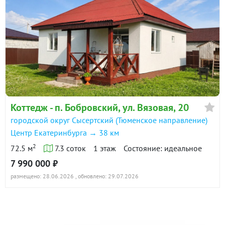
Коттедж - п. Бобровский, ул. Вязовая, 20
городской округ Сысертский (Тюменское направление)
Центр Екатеринбурга → 38 км
2
72.5 м
7.3 соток
1 этаж
Состояние: идеальное
7 990 000 ₽
размещено: 28.06.2026
, обновлено: 29.07.2026