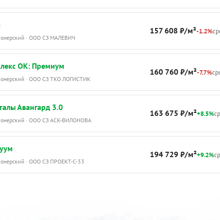
ч
157 608 ₽/м²
-1.2%
ср
Пионерский · ООО СЗ МАЛЕВИЧ
лекс ОК: Премиум
160 760 ₽/м²
-7.7%
сро
Пионерский · ООО СЗ ТКО ЛОГИСТИК
алы Авангард 3.0
163 675 ₽/м²
+8.5%
ср
Пионерский · ООО СЗ АСК-ВИЛОНОВА
руум
194 729 ₽/м²
+9.2%
ср
ионерский · ООО СЗ ПРОЕКТ-С-33