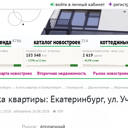
войти в личный кабинет
регистр
о нормальная. Никакого шок-конте
сурсу, как он помогает вам. Удач
ренда
каталог новостроек
коттеджные
8786
254
ТРОЙКИ
СРЕДНЯЯ ЦЕНА М² · ВТОРИЧКА
ПРОДАЖИ НОВОСТРОЕК · ИЮНЬ 2026
153 548
2 619
₽/м²
сделок
↑ 17,9% за 12 мес.
↑ 46,9% к маю
карта новостроек
Вторичная недвижимость
Рынок новострое
инбурга
Купить квартиру в Екатеринбурге
Пионерский
Двухкомнатные
Вторичны
 квартиры: Екатеринбург, ул. У
1.2018 , обновлено 26.06.2026
309
Рынок:
вторичный