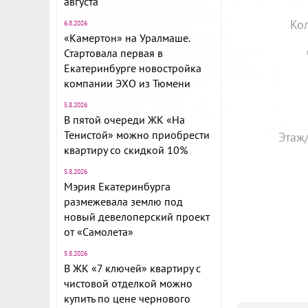
августа
Ко
6.8.2026
«Камертон» на Уралмаше.
Стартовала первая в
Екатеринбурге новостройка
компании ЭХО из Тюмени
5.8.2026
В пятой очереди ЖК «На
Тенистой» можно приобрести
Этаж
квартиру со скидкой 10%
5.8.2026
Мэрия Екатеринбурга
размежевала землю под
новый девелоперский проект
от «Самолета»
5.8.2026
В ЖК «7 ключей» квартиру с
чистовой отделкой можно
купить по цене чернового