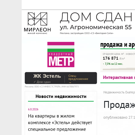
На Метре реклама - тольк
Помогайте независимому ре
продажа и а
СРЕДНЯЯ ЦЕНА М² · НОВОС
176 871
₽/м²
↑ 7,5% за 12 мес.
ЖК Эстель
Спец-
Интерактивная 
предложение
✓ Дом сдан
→
Реклама. ООО «СЗ ИНВЕСТСТРОЙ», ИНН 6678067973
Недвижимость Екатер
Новости недвижимости
Продажа
6.8.2026
На квартиры в жилом
опубликовано 27.1
комплексе «Эстель» действует
специальное предложение