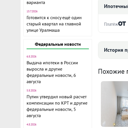
варианта
Ипотечный
13.7.2026
Готовится к сносу ещё один
от
старый квартал на главной
Платёж
улице Уралмаша
Стоимость ква
Федеральные новости
История п
Объект N 101
6.8.2026
Выдача ипотеки в России
косметически
Срок
Средняя цена
выросла и другие
Похожие
В шаговой д
федеральные новости, 6
августа
сделку, квар
подарок***
5.8.2026
Путин утвердил новый расчет
Ежемесячны
компенсации по КРТ и другие
70 
Расчёт по анну
федеральные новости, 5
августа
II п
4.8.2026