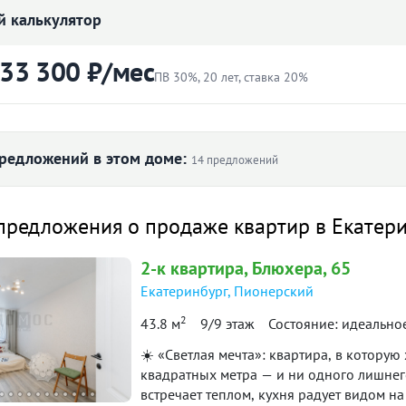
 калькулятор
2 799 000
₽
Цена:
 33 300 ₽/мес
Объявление снято с публикации
ПВ 30%, 20 лет, ставка 20%
Тип сделки:
«чистая» продажа
ртиры
Первоначальный взнос
₽
редложений в этом доме:
14 предложений
727. продам ухоженную двухкомнатную квартиру, окна 
й ремонт, заменены стеклопакеты и водопровод. Во дво
Ставка
 ₽/м² по дому
предложения о продаже квартир в Екатер
оступности все необходимые магазины и остановки общ
лет
тира освобождена. ***Гарантийный сертификат "Защита 
2-к
квартира
, Блюхера, 65
175 369
16
Екатеринбург
,
Пионерский
33 300 ₽
й платёж
95 238
2
43.8 м
9/9 этаж
Состояние: идеально
864
65 625
итетной формуле и является ориентировочным. Точную ставку и условия уточняйте в 
☀️ «Светлая мечта»: квартира, в котору
ол. 2019
I пол. 2020
II пол. 2023
II пол. 2024
I по
квадратных метра — и ни одного лишнег
встречает теплом, кухня радует видом н