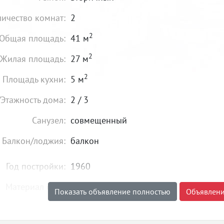
личество комнат:
2
2
Общая площадь:
41 м
2
Жилая площадь:
27 м
2
Площадь кухни:
5 м
/Этажность дома:
2 / 3
Санузел:
совмещенный
Балкон/лоджия:
балкон
Год постройки:
1960
Материал стен:
кирпич
Показать объявление полностью
Объявлени
Состояние:
хорошее