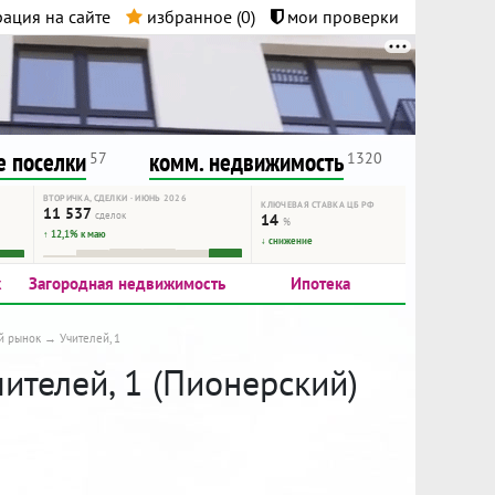
ация на сайте
избранное (
0
)
мои проверки
нта.
и!
 поселки
комм. недвижимость
57
1320
ВТОРИЧКА, СДЕЛКИ · ИЮНЬ 2026
КЛЮЧЕВАЯ СТАВКА ЦБ РФ
11 537
сделок
14
%
↑ 12,1% к маю
↓ снижение
к
Загородная недвижимость
Ипотека
й рынок
Учителей, 1
чителей, 1 (Пионерский)