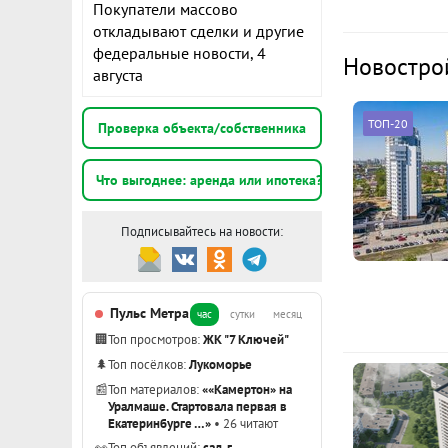
Покупатели массово
К
откладывают сделки и другие
федеральные новости, 4
1
Новостро
августа
э
ТОП-20
Проверка объекта/собственника
2
Что выгоднее: аренда или ипотека?
1
Подписывайтесь на новости:
э
Показать вс
Пульс Метра
час
сутки
месяц
🏢
Топ просмотров:
ЖК "7 Ключей"
🌲
Топ посёлков:
Лукоморье
📰
Топ материалов:
««Камертон» на
Уралмаше. Стартовала первая в
Екатеринбурге …»
• 26 читают
👀
Топ объявлений:
сад, г.