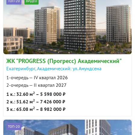
ТОП-20
ВИДЕО
ЖК "PROGRESS (Прогресс) Академический"
Екатеринбург, Академический: ул. Амундсена
1-очередь — IV квартал
2026
2-очередь — II квартал
2027
2
1 к.: 32.60 м
– 5 598 000 ₽
2
2 к.: 51.62 м
– 7 426 000 ₽
2
3 к.: 65.08 м
– 8 982 000 ₽
ТОП-20