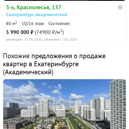
в продаже
114400 ₽/м²
3-к
, Краснолесья, 137
Екатеринбург
,
Академический
Показать всю историю: 26 предложений →
2
80 м
10/16 этаж
Состояние:
2
5 990 000 ₽
(74900 ₽/м
)
размещено: 27.05.2020
, обновлено: 7.08.2026
Похожие
предложения о продаже
квартир в Екатеринбурге
(
Академический
)