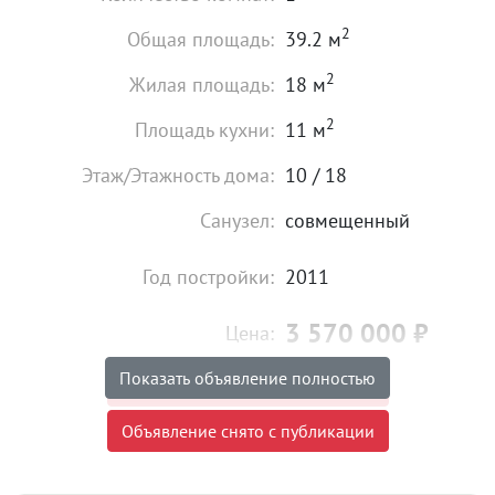
2
Общая площадь:
39.2 м
2
Жилая площадь:
18 м
2
Площадь кухни:
11 м
Этаж/Этажность дома:
10 / 18
Санузел:
совмещенный
Год постройки:
2011
3 570 000
₽
Цена:
Показать объявление полностью
Объявление снято с публикации
Объявление снято с публикации
Ипотека:
Не подходит