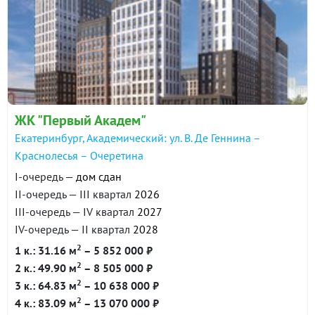
ЖК "Первый Академ"
Екатеринбург, Академический: ул. В. Де Геннина –
Краснолесья – Очеретина
I-очередь —
дом сдан
II-очередь — III квартал
2026
III-очередь — IV квартал
2027
IV-очередь — II квартал
2028
2
1 к.: 31.16 м
– 5 852 000 ₽
2
2 к.: 49.90 м
– 8 505 000 ₽
2
3 к.: 64.83 м
– 10 638 000 ₽
2
4 к.: 83.09 м
– 13 070 000 ₽