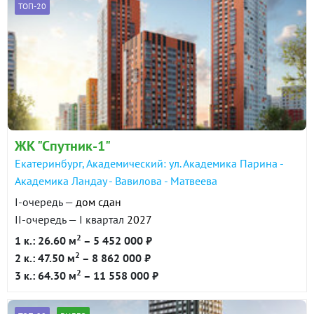
ТОП-20
ЖК "Спутник-1"
Екатеринбург, Академический: ул. Академика Парина -
Академика Ландау - Вавилова - Матвеева
I-очередь —
дом сдан
II-очередь — I квартал
2027
2
1 к.: 26.60 м
– 5 452 000 ₽
2
2 к.: 47.50 м
– 8 862 000 ₽
2
3 к.: 64.30 м
– 11 558 000 ₽