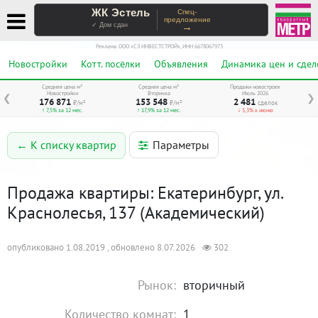
ЖК Эстель
Спец-
предложение
→
✓ Дом сдан
Реклама. ООО «СЗ ИНВЕСТСТРОЙ», ИНН 6678067973
Новостройки
Котт. посёлки
Объявления
Динамика цен и сдел
Средняя цена м²
Средняя цена м²
Продажи новостроек
Новостройки
Вторичка
Июль 2026
❮
❯
176 871
153 548
2 481
₽/м²
₽/м²
сделок
↑ 7,5% за 12 мес.
↑ 17,9% за 12 мес.
↓ 5,3% к июню
Параметры
← К списку квартир
Продажа квартиры: Екатеринбург, ул.
Краснолесья, 137 (Академический)
опубликовано 1.08.2019 , обновлено 8.07.2026
302
Рынок:
вторичный
Количество комнат:
1