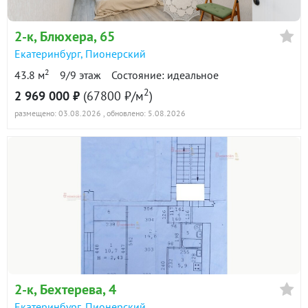
в продаже
107500 ₽/м²
2-к
, Блюхера, 65
Показать всю историю: 13 предложений →
Екатеринбург
,
Пионерский
2
43.8 м
9/9 этаж
Состояние: идеальное
2
2 969 000 ₽
(67800 ₽/м
)
размещено: 03.08.2026
, обновлено: 5.08.2026
2-к
, Бехтерева, 4
Екатеринбург
,
Пионерский