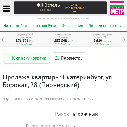
ЖК Эстель
Спец-
предложение
→
✓ Дом сдан
Реклама. ООО «СЗ ИНВЕСТСТРОЙ», ИНН 6678067973
Новостройки
Котт. посёлки
Объявления
Динамика цен и сдел
Средняя цена м²
Средняя цена м²
Продажи новостроек
Новостройки
Вторичка
Июнь 2026
❮
❯
176 871
153 548
2 619
₽/м²
₽/м²
сделок
↑ 7,5% за 12 мес.
↑ 17,9% за 12 мес.
↑ 46,9% к маю
Параметры
← К списку квартир
Продажа квартиры: Екатеринбург, ул.
Боровая, 28 (Пионерский)
опубликовано 9.08.2019 , обновлено 28.07.2026
259
Рынок:
вторичный
Количество комнат:
2