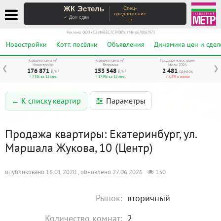
ЖК Эстель
Спец-
предложение
→
✓ Дом сдан
Реклама. ООО «СЗ ИНВЕСТСТРОЙ», ИНН 6678067973
Новостройки
Котт. посёлки
Объявления
Динамика цен и сдел
Средняя цена м²
Средняя цена м²
Продажи новостроек
Новостройки
Вторичка
Июль 2026
❮
❯
176 871
153 548
2 481
₽/м²
₽/м²
сделок
↑ 7,5% за 12 мес.
↑ 17,9% за 12 мес.
↓ 5,3% к июню
Параметры
← К списку квартир
Продажа квартиры: Екатеринбург, ул.
Маршала Жукова, 10 (Центр)
опубликовано 16.01.2020 , обновлено 27.06.2026
130
Рынок:
вторичный
Количество комнат:
2