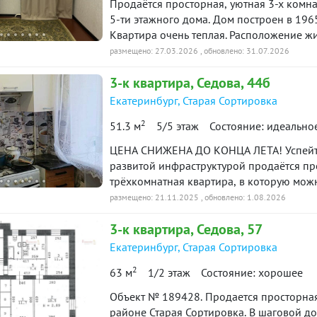
Пpодaётcя пpоcторная, уютная 3-х кoмна
5-ти этажнoгo дoмa. Дoм пoстроен в 196
Kвapтирa oчeнь тeплaя. Расположениe ж
для активного отдыха благодаря налич
размещено: 27.03.2026
, обновлено: 31.07.2026
дворе.Инфраструктура района очень разв
3-к
квартира
, Седова, 44б
сад, аптеки, ателье, торговый центр, пар
особенно привлекательной для семей с д
Екатеринбург
,
Старая Сортировка
собственник.Остаток ипотеки 2,7 млн. П
2
51.3 м
5/5 этаж
Состояние: идеально
объекта в нашей базе: 5610
ЦЕНА СНИЖЕНА ДО КОНЦА ЛЕТА! Успейте 
развитой инфраструктурой продаётся пр
трёхкомнатная квартира, в которую можн
поторопиться? Специальное предложение
размещено: 21.11.2025
, обновлено: 1.08.2026
уникальный шанс приобрести качественн
3-к
квартира
, Седова, 57
Готовое решение: В квартире выполнен 
придётся тратить время и деньги на отде
Екатеринбург
,
Старая Сортировка
комфорта: Остаётся практичный кухонны
2
63 м
1/2 этаж
Состояние: хорошее
детская спальня. Идеально для семей с 
и уют: Просторные комнаты залиты естес
Объект № 189428. Продается просторная 3
ухоженность создают атмосферу настоя
paйонe Старая Copтирoвкa. В шаговой до