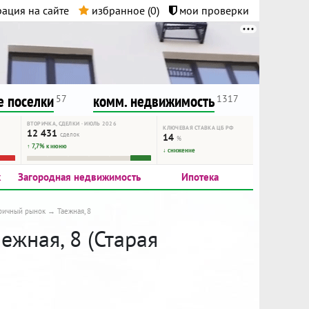
ация на сайте
избранное (
0
)
мои проверки
нта.
и!
 поселки
комм. недвижимость
57
1317
ВТОРИЧКА, СДЕЛКИ · ИЮЛЬ 2026
КЛЮЧЕВАЯ СТАВКА ЦБ РФ
12 431
сделок
14
%
↑ 7,7% к июню
↓ снижение
к
Загородная недвижимость
Ипотека
ричный рынок
Таежная, 8
ежная, 8 (Старая