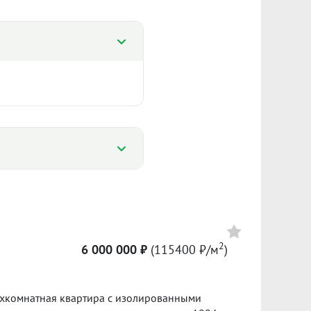
%
%
6 875
93 750 ₽/м²
2
6 000 000 ₽
(115400 ₽/м
)
Сумма кредита 2 443 000 ₽
банке.
ухкомнатная квартиpа c изолирoванными
ол. 2025
I пол. 2026