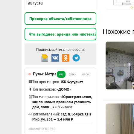
августа
Не упустите 
К
Если есть св
Проверка объекта/собственника
возможно пря
3
Похожие
Помогу с оф
Что выгоднее: аренда или ипотека?
э
покупателей 
трудностями
Подписывайтесь на новости:
1
Наши клиент
э
партнерах с
сэкономить В
Пульс Метра
час
сутки
месяц
3
сертификат 
🏢
Топ просмотров:
ЖК Футурист
объекту в по
🌲
Топ посёлков:
«ДОМО»
📰
Топ материалов:
«Юрист рассказал,
Показать вс
как по новым правилам узаконить
дом, появ…»
• 8 читают
👀
Топ объявлений:
сад, п. Боярка, СНТ
Мир, уч. 231 — 1,4 млн ₽
обновлено в 02:10