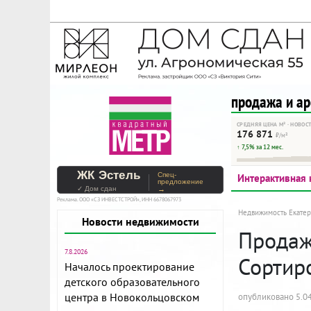
На Метре реклама - тольк
Помогайте независимому ре
продажа и а
СРЕДНЯЯ ЦЕНА М² · НОВОС
176 871
₽/м²
↑ 7,5% за 12 мес.
ЖК Эстель
Спец-
Интерактивная 
предложение
✓ Дом сдан
→
Реклама. ООО «СЗ ИНВЕСТСТРОЙ», ИНН 6678067973
Недвижимость Екатер
Новости недвижимости
Продажа
7.8.2026
Сортир
Началось проектирование
детского образовательного
центра в Новокольцовском
опубликовано 5.04