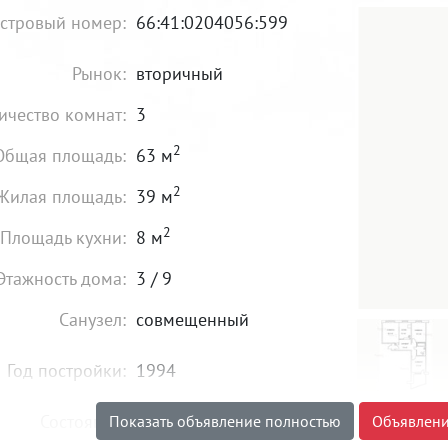
стровый номер:
66:41:0204056:599
Рынок:
вторичный
ичество комнат:
3
2
Общая площадь:
63 м
2
Жилая площадь:
39 м
2
Площадь кухни:
8 м
Этажность дома:
3 / 9
Санузел:
совмещенный
Год постройки:
1994
Состояние:
хорошее
Показать объявление полностью
Объявлени