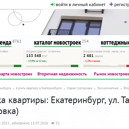
войти в личный кабинет
регистр
о нормальная. Никакого шок-конте
сурсу, как он помогает вам. Удач
ренда
каталог новостроек
коттеджные
8761
254
ТРОЙКИ
СРЕДНЯЯ ЦЕНА М² · ВТОРИЧКА
ПРОДАЖИ НОВОСТРОЕК · ИЮЛЬ 2026
153 548
2 481
₽/м²
сделок
↑ 17,9% за 12 мес.
↓ 5,3% к июню
карта новостроек
Вторичная недвижимость
Рынок новострое
инбурга
Купить квартиру в Екатеринбурге
Старая Сортировка
Трехкомнатные
Вто
 квартиры: Екатеринбург, ул. Та
овка)
.2021 , обновлено 13.07.2026
32