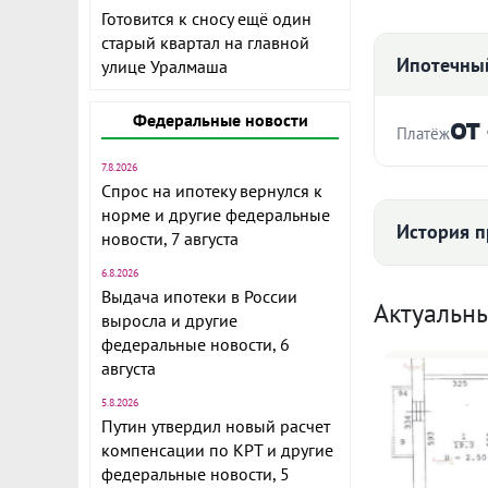
Готовится к сносу ещё один
старый квартал на главной
Ипотечный
улице Уралмаша
от
Федеральные новости
Платёж
7.8.2026
Стоимость ква
Объект № 13
Спрос на ипотеку вернулся к
квартира. Эт
норме и другие федеральные
История п
новости, 7 августа
за чужой рем
собственный 
6.8.2026
Срок
предпочтени
Выдача ипотеки в России
Средняя цена
Актуальн
выросла и другие
Отличное ра
федеральные новости, 6
инфраструкту
августа
Рядом парк 
5.8.2026
Ежемесячны
Сортировочн
Путин утвердил новый расчет
76 
Отличная ква
Расчёт по анну
компенсации по КРТ и другие
федеральные новости, 5
запишитесь н
I по