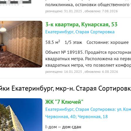
главное преимущество:Жизнь здесь буде
поликлиника, остановки общественного транспорта, м
находится в шаговой доступности: Школы
сертификат «Защита собственности» по д
размещено: 31.01.2025
, обновлено: 7.08.2026
детей. Магазины, аптеки и крупный тор
Фитнес-залы — для заботы о здоровье и 
3-к
квартира
, Кунарская, 53
Количество квартир по такой цене огран
Екатеринбург
,
Старая Сортировка
забронировать свой новый дом! ID объек
2
58.5 м
1/5 этаж
Состояние: хорошее
Объект № 189185. Продаётся просторна
квадратных метра. Расположена на перв
квадратных метра, что позволяет комфор
санузел добавляет удобства в повседнев
размещено: 16.01.2025
, обновлено: 6.08.2026
заехать и жить, не вкладываясь в ремонт, ч
развитом районе Екатеринбурга, на ули
йки Екатеринбург
,
мкр-н. Старая Сортировк
привлекательно благодаря развитой инф
которую видно из окна, детский сад, тор
ЖК "7 Ключей"
квартиру идеальным выбором для семей 
Екатеринбург, Старая Сортировка: ул. Ко
дворе. Приглашаем Вас ознакомиться с этой замечательной квартирой, на все
интересующие вопросы отвечу с удоволь
Червонная, 40; Червонная, 18
«Защита собственности» по данному объе
I-дом —
дом сдан