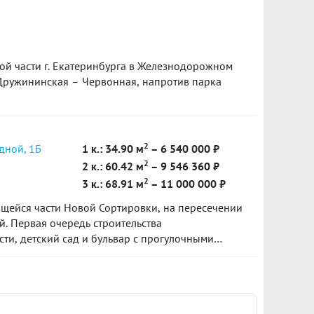
й части г. Екатеринбурга в Железнодорожном
 Дружининская – Червонная, напротив парка
2
дной, 1Б
1 к.: 34.90 м
– 6 540 000 ₽
2
2 к.: 60.42 м
– 9 546 360 ₽
2
3 к.: 68.91 м
– 11 000 000 ₽
щейся части Новой Сортировки, на пересечении
. Первая очередь строительства
ти, детский сад и бульвар с прогулочными
а Пехотинцев получит логичное продолжение в
ы с актуальными общественными
и для отдыха и детских игр.