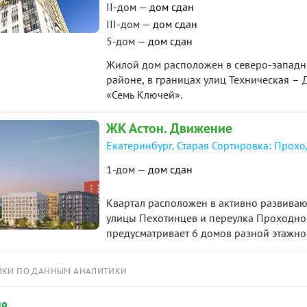
II-дом —
дом сдан
III-дом —
дом сдан
5-дом —
дом сдан
Жилой дом расположен в северо-западно
районе, в границах улиц Техническая –
«Семь Ключей».
ЖК Астон. Движение
Екатеринбург, Старая Сортировка: Прохо
1-дом —
дом сдан
Квартал расположен в активно развиваю
улицы Пехотинцев и переулка Проходной
предусматривает 6 домов разной этажнос
аллеями в окружении зелени. Сама улиц
виде большой торгово-прогулочной зон
ЙКИ ПО ДАННЫМ АНАЛИТИКИ
пространствами, скверами и кафе, местам
по