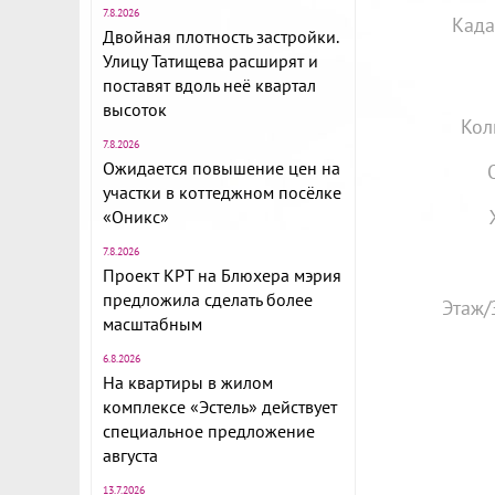
7.8.2026
Када
Двойная плотность застройки.
Улицу Татищева расширят и
поставят вдоль неё квартал
высоток
Кол
7.8.2026
Ожидается повышение цен на
участки в коттеджном посёлке
«Оникс»
7.8.2026
Проект КРТ на Блюхера мэрия
предложила сделать более
Этаж/
масштабным
6.8.2026
На квартиры в жилом
комплексе «Эстель» действует
специальное предложение
августа
13.7.2026