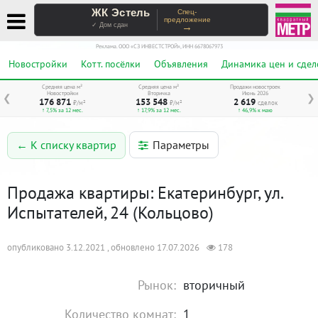
ЖК Эстель
Спец-
предложение
→
✓ Дом сдан
Реклама. ООО «СЗ ИНВЕСТСТРОЙ», ИНН 6678067973
Новостройки
Котт. посёлки
Объявления
Динамика цен и сдел
Средняя цена м²
Средняя цена м²
Продажи новостроек
Новостройки
Вторичка
Июнь 2026
❮
❯
176 871
153 548
2 619
₽/м²
₽/м²
сделок
↑ 7,5% за 12 мес.
↑ 17,9% за 12 мес.
↑ 46,9% к маю
Параметры
← К списку квартир
Продажа квартиры: Екатеринбург, ул.
Испытателей, 24 (Кольцово)
опубликовано 3.12.2021 , обновлено 17.07.2026
178
Рынок:
вторичный
Количество комнат:
1