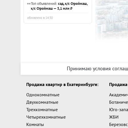
👀
Топ объявлений:
сад, к/с Строймаш,
-1 совершенн
к/с Строймаш — 3,1 млн ₽
исполнительн
паспорт дейс
обновлено в 14:30
ДОПОЛНИТЕ
Если Вам пон
хватает сред
дешевле, чем
банк снижает
Принимаю условия соглаш
Если у Вас о
продана, пр
Продажа квартир в Екатеринбурге:
Продажа 
есть покупат
Однокомнатные
Академи
Никакой ком
Двухкомнатные
Ботаниче
Звоните и п
Трехкомнатные
Юго-зап
Четырехкомнатные
ЖБИ
ДОПОЛНИТЕЛ
Комнаты
Березов
вариант, а н