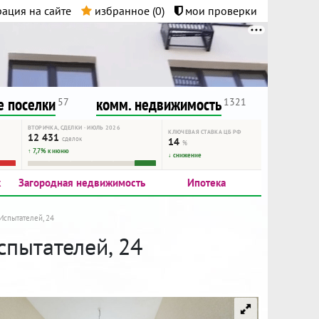
ация на сайте
избранное (
0
)
мои проверки
нта.
и!
 поселки
комм. недвижимость
57
1321
ВТОРИЧКА, СДЕЛКИ · ИЮЛЬ 2026
КЛЮЧЕВАЯ СТАВКА ЦБ РФ
12 431
сделок
14
%
↑ 7,7% к июню
↓ снижение
к
Загородная недвижимость
Ипотека
Испытателей, 24
спытателей, 24