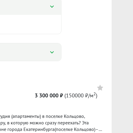
%
%
2
3 300 000 ₽
(150000 ₽/м
)
5 000
74 336 ₽/м²
Сумма кредита 742 000 ₽
банке.
тудия (апартаменты) в поселке Кольцово,
ол. 2024
II пол. 2025
у, в которую можно сразу переехать? Эта
йоне города Екатеринбурга(поселке Кольцово)–