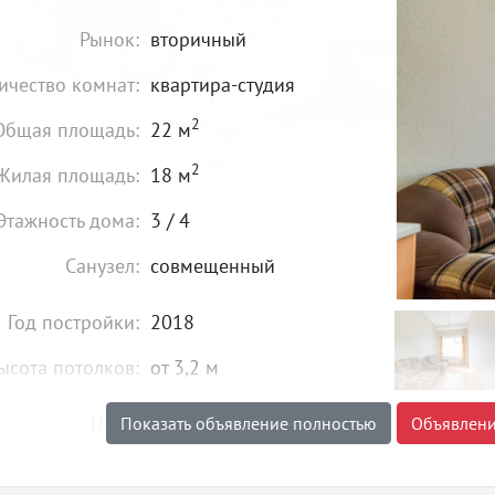
Рынок:
вторичный
ичество комнат:
квартира-студия
2
Общая площадь:
22 м
2
Жилая площадь:
18 м
Этажность дома:
3 / 4
Санузел:
совмещенный
Год постройки:
2018
ысота потолков:
от 3,2 м
1 060 000
₽
Цена:
Показать объявление полностью
Объявлени
Объявление снято с публикации