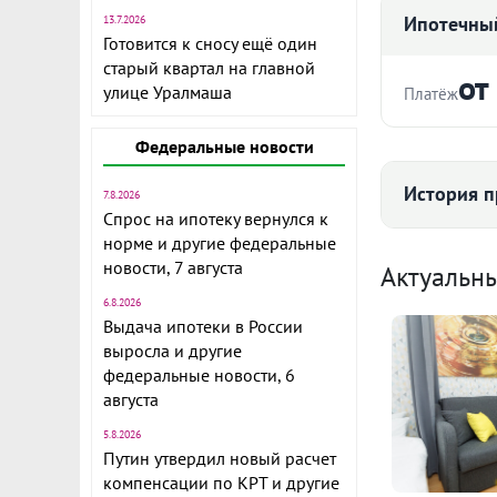
Ипотечный
13.7.2026
Готовится к сносу ещё один
старый квартал на главной
от
улице Уралмаша
Платёж
Продается и
Стоимость ква
Федеральные новости
22 м2.
История п
7.8.2026
РАЙОН:
Спрос на ипотеку вернулся к
- Октябрьски
норме и другие федеральные
Срок
Средняя цена
новости, 7 августа
Актуальн
ДВОР:
6.8.2026
- Большой, 
Выдача ипотеки в России
детские пло
выросла и другие
бесплатных 
федеральные новости, 6
Ежемесячны
августа
63 
ДОМ:
Расчёт по анну
5.8.2026
- Спецпроект
II п
Путин утвердил новый расчет
компенсации по КРТ и другие
СТУДИЯ: