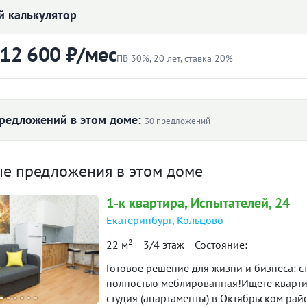
 калькулятор
Тип сделки:
«чистая» продажа
 12 600 ₽/мес
Ипотека:
Не подходит
ПВ 30%, 20 лет, ставка 20%
ли меняется: отличная студия площадью
ртиры
Первоначальный взнос
₽
редложений в этом доме:
30 предложений
й. Кольцово.
Ставка
 ₽/м² по дому
ые предложения в этом доме
лет
закрытый двор , хорошо изолированные
1-к
квартира
, Испытателей, 24
84 783
83 665
щадки, удобны и безопасны. Много
Екатеринбург
,
Кольцово
12 600 ₽
7
парковочных мест.
й платёж
71 111
2
22 м
3/4 этаж
Состояние:
035
итетной формуле и является ориентировочным. Точную ставку и условия уточняйте в 
Готовое решение для жизни и бизнеса: с
 2018 г. постройки.
ол. 2022
I пол. 2023
II пол. 2023
I пол. 2024
II п
полностью меблированная!Ищете квартир
студия (апартаменты) в Октябрьском ра