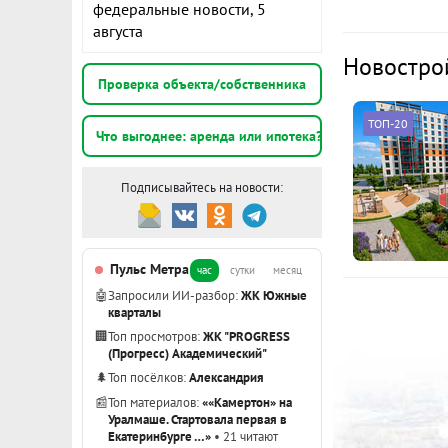
федеральные новости, 5
К
- Уютная, эр
августа
потолков 3,2
Новостро
стартовое ж
с
Проверка объекта/собственника
инвестиционн
ТОП-20
Студия приня
Что выгоднее: аренда или ипотека?
с
ИНФРАСТРУК
Подписывайтесь на новости:
- Школы № 9
- Детские са
с
- ЦГБ № 1, д
Пульс Метра
- В районе 
час
сутки
месяц
жизни.
🤖
Запросили ИИ-разбор:
ЖК Южные
Показать вс
кварталы
- В районе 
🏢
Топ просмотров:
ЖК "PROGRESS
транспорта, 
(Прогресс) Академический"
для движени
🌲
Топ посёлков:
Александрия
📰
Топ материалов:
««Камертон» на
ЮРИДИЧЕСКА
Уралмаше. Стартовала первая в
- Студия без
Екатеринбурге …»
• 21 читают