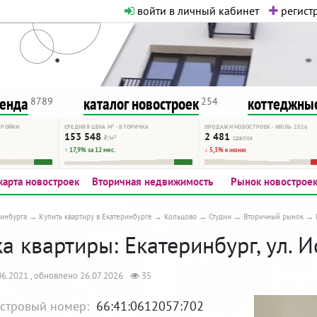
войти в личный кабинет
регистр
о нормальная. Никакого шок-конте
сурсу, как он помогает вам. Удач
ренда
каталог новостроек
коттеджные
8789
254
ТРОЙКИ
СРЕДНЯЯ ЦЕНА М² · ВТОРИЧКА
ПРОДАЖИ НОВОСТРОЕК · ИЮЛЬ 2026
153 548
2 481
₽/м²
сделок
↑ 17,9% за 12 мес.
↓ 5,3% к июню
карта новостроек
Вторичная недвижимость
Рынок новострое
инбурга
Купить квартиру в Екатеринбурге
Кольцово
Студии
Вторичный рынок
 квартиры: Екатеринбург, ул. И
6.2021 , обновлено 26.07.2026
35
стровый номер:
66:41:0612057:702