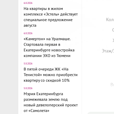
6.8.2026
На квартиры в жилом
комплексе «Эстель» действует
Кол
специальное предложение
августа
6.8.2026
«Камертон» на Уралмаше.
Стартовала первая в
Екатеринбурге новостройка
Этаж/
компании ЭХО из Тюмени
5.8.2026
В пятой очереди ЖК «На
Тенистой» можно приобрести
квартиру со скидкой 10%
В
5.8.2026
Мэрия Екатеринбурга
размежевала землю под
новый девелоперский проект
от «Самолета»