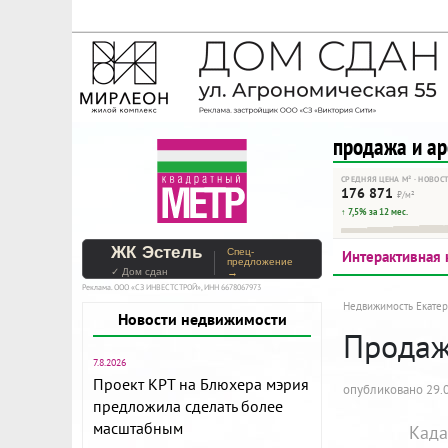
На Метре реклама - тольк
Помогайте независимому ре
продажа и а
СРЕДНЯЯ ЦЕНА М² · НОВОС
176 871
₽/м²
↑ 7,5% за 12 мес.
ЖК Эстель
Спец-
Интерактивная 
предложение
✓ Дом сдан
→
Реклама. ООО «СЗ ИНВЕСТСТРОЙ», ИНН 6678067973
Недвижимость Екатер
Новости недвижимости
Продажа
7.8.2026
Проект КРТ на Блюхера мэрия
опубликовано 29.0
предложила сделать более
масштабным
Када