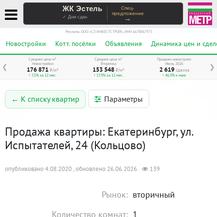
ЖК Эстель
Спец-
предложение
→
✓ Дом сдан
Реклама. ООО «СЗ ИНВЕСТСТРОЙ», ИНН 6678067973
Новостройки
Котт. посёлки
Объявления
Динамика цен и сдел
Средняя цена м²
Средняя цена м²
Продажи новостроек
Новостройки
Вторичка
Июнь 2026
❮
❯
176 871
153 548
2 619
₽/м²
₽/м²
сделок
↑ 7,5% за 12 мес.
↑ 17,9% за 12 мес.
↑ 46,9% к маю
Параметры
← К списку квартир
Продажа квартиры: Екатеринбург, ул.
Испытателей, 24 (Кольцово)
опубликовано 4.08.2020 , обновлено 26.06.2026
139
Рынок:
вторичный
Количество комнат:
1