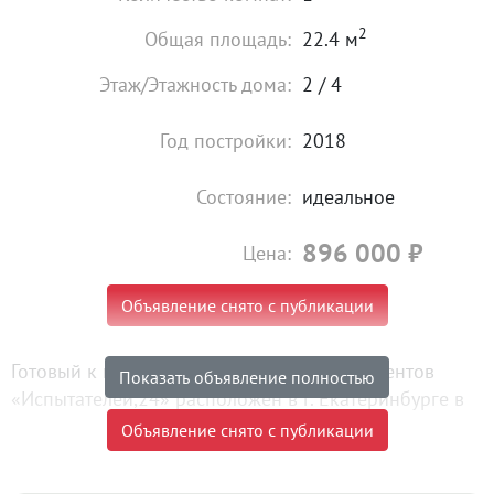
2
Общая площадь:
22.4 м
Этаж/Этажность дома:
2 / 4
Год постройки:
2018
Состояние:
идеальное
896 000
₽
Цена:
Объявление снято с публикации
Готовый к проживанию Комплекс апартаментов
Показать объявление полностью
«Испытателей,24» расположен в г. Екатеринбурге в
микрорайоне Кольцово по ул. Испытателей, 24,
Объявление снято с публикации
недалеко от торгового центра « Докер», ЖД станции
« Кольцово» и Аэропорта «Кольцово».