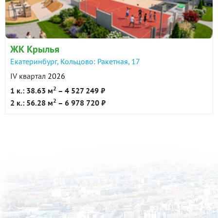
в продаже
84800 ₽/м²
для размещения контейнеров с ТБО.
Дом сдан.
Показать всю историю: 30 предложений →
Все апартаменты готовы к заселению..
ЖК Крылья
ID объекта в нашей базе: 9611
Екатеринбург, Кольцово: Ракетная, 17
IV квартал
2026
2
1 к.: 38.63 м
– 4 527 249 ₽
2
2 к.: 56.28 м
– 6 978 720 ₽