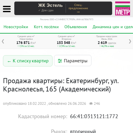
ЖК Эстель
Спец-
предложение
→
✓ Дом сдан
Реклама. ООО «СЗ ИНВЕСТСТРОЙ», ИНН 6678067973
Новостройки
Котт. посёлки
Объявления
Динамика цен и сдел
Средняя цена м²
Средняя цена м²
Продажи новостроек
Новостройки
Вторичка
Июнь 2026
❮
❯
176 871
153 548
2 619
₽/м²
₽/м²
сделок
↑ 7,5% за 12 мес.
↑ 17,9% за 12 мес.
↑ 46,9% к маю
Параметры
← К списку квартир
Продажа квартиры: Екатеринбург, ул.
Краснолесья, 165 (Академический)
опубликовано 18.02.2022 , обновлено 26.06.2026
246
Кадастровый номер:
66:41:0313121:1772
Рынок:
вторичный