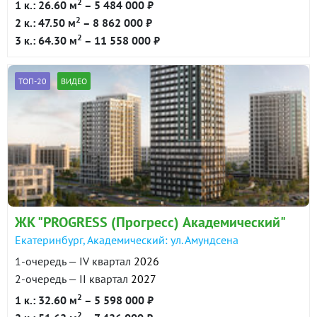
2
1 к.: 26.60 м
– 5 484 000 ₽
2
2 к.: 47.50 м
– 8 862 000 ₽
2
3 к.: 64.30 м
– 11 558 000 ₽
ТОП-20
ВИДЕО
ЖК "PROGRESS (Прогресс) Академический"
Екатеринбург, Академический: ул. Амундсена
1-очередь — IV квартал
2026
2-очередь — II квартал
2027
2
1 к.: 32.60 м
– 5 598 000 ₽
2