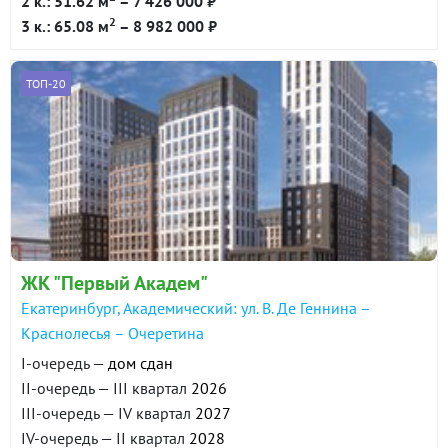
2 к.: 51.62 м
– 7 426 000 ₽
2
3 к.: 65.08 м
– 8 982 000 ₽
ТОП-20
ЖК "Первый Академ"
Екатеринбург, Академический: ул. В. Де Геннина –
Краснолесья – Очеретина
I-очередь —
дом сдан
II-очередь — III квартал
2026
III-очередь — IV квартал
2027
IV-очередь — II квартал
2028