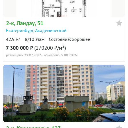
в продаже
97400 ₽/м²
Показать всю историю: 21 предложение →
2-к
, Ландау, 51
Екатеринбург
,
Академический
2
42.9 м
8/10 этаж
Состояние: хорошее
2
7 300 000 ₽
(170200 ₽/м
)
размещено: 29.07.2026
, обновлено: 5.08.2026