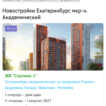
Новостройки Екатеринбург
,
мкр-н.
Академический
ТОП-20
ЖК "Спутник-1"
Екатеринбург, Академический: ул. Академика Парина -
Академика Ландау - Вавилова - Матвеева
I-очередь —
дом сдан
II-очередь — I квартал
2027