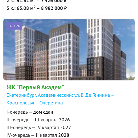
2 к.: 51.62 м
– 7 426 000 ₽
2
3 к.: 65.08 м
– 8 982 000 ₽
ТОП-20
ЖК "Первый Академ"
Екатеринбург, Академический: ул. В. Де Геннина –
Краснолесья – Очеретина
I-очередь —
дом сдан
II-очередь — III квартал
2026
III-очередь — IV квартал
2027
IV-очередь — II квартал
2028