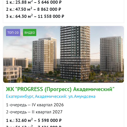
2
1 к.: 25.88 м
– 5 646 000 ₽
2
2 к.: 47.50 м
– 8 862 000 ₽
2
3 к.: 64.30 м
– 11 558 000 ₽
ТОП-20
ВИДЕО
ЖК "PROGRESS (Прогресс) Академический"
Екатеринбург, Академический: ул. Амундсена
1-очередь — IV квартал
2026
2-очередь — II квартал
2027
2
1 к.: 32.60 м
– 5 598 000 ₽
2