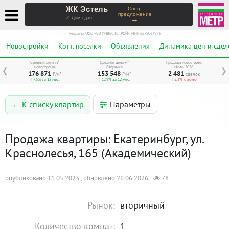
ЖК Эстель
Спец-
предложение
→
✓ Дом сдан
Реклама. ООО «СЗ ИНВЕСТСТРОЙ», ИНН 6678067973
Новостройки
Котт. посёлки
Объявления
Динамика цен и сдел
Средняя цена м²
Средняя цена м²
Продажи новостроек
Новостройки
Вторичка
Июль 2026
❮
❯
176 871
153 548
2 481
₽/м²
₽/м²
сделок
↑ 7,5% за 12 мес.
↑ 17,9% за 12 мес.
↓ 5,3% к июню
Параметры
← К списку квартир
Продажа квартиры: Екатеринбург, ул.
Краснолесья, 165 (Академический)
опубликовано 11.05.2023 , обновлено 26.06.2026
78
Рынок:
вторичный
Количество комнат:
1