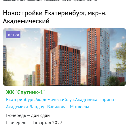
Новостройки Екатеринбург
,
мкр-н.
Академический
ТОП-20
ЖК "Спутник-1"
Екатеринбург, Академический: ул. Академика Парина -
Академика Ландау - Вавилова - Матвеева
I-очередь —
дом сдан
II-очередь — I квартал
2027