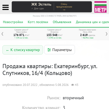
ЖК Эстель
Спец-
предложение
→
✓ Дом сдан
Реклама. ООО «СЗ ИНВЕСТСТРОЙ», ИНН 6678067973
Новостройки
Котт. посёлки
Объявления
Динамика цен и сдел
Средняя цена м²
Средняя цена м²
Продажи новостроек
Новостройки
Вторичка
Июнь 2026
❮
❯
176 871
153 548
2 619
₽/м²
₽/м²
сделок
↑ 7,5% за 12 мес.
↑ 17,9% за 12 мес.
↑ 46,9% к маю
Параметры
← К списку квартир
Продажа квартиры: Екатеринбург, ул.
Спутников, 16/4 (Кольцово)
опубликовано 20.07.2022 , обновлено 5.08.2026
43
Рынок:
вторичный
Количество комнат:
3