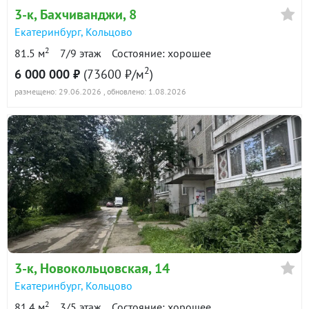
3-к
, Бахчиванджи, 8
Екатеринбург
,
Кольцово
2
81.5 м
7/9 этаж
Состояние: хорошее
2
6 000 000 ₽
(73600 ₽/м
)
размещено: 29.06.2026
, обновлено: 1.08.2026
3-к
, Новокольцовская, 14
Екатеринбург
,
Кольцово
2
81.4 м
3/5 этаж
Состояние: хорошее