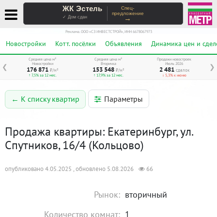
ЖК Эстель
Спец-
предложение
→
✓ Дом сдан
Реклама. ООО «СЗ ИНВЕСТСТРОЙ», ИНН 6678067973
Новостройки
Котт. посёлки
Объявления
Динамика цен и сдел
Средняя цена м²
Средняя цена м²
Продажи новостроек
Новостройки
Вторичка
Июль 2026
❮
❯
176 871
153 548
2 481
₽/м²
₽/м²
сделок
↑ 7,5% за 12 мес.
↑ 17,9% за 12 мес.
↓ 5,3% к июню
Параметры
← К списку квартир
Продажа квартиры: Екатеринбург, ул.
Спутников, 16/4 (Кольцово)
опубликовано 4.05.2025 , обновлено 5.08.2026
66
Рынок:
вторичный
Количество комнат:
1