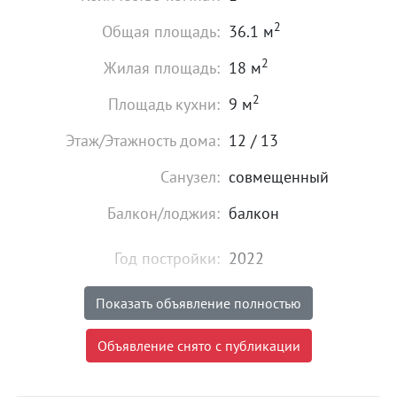
2
Общая площадь:
36.1 м
2
Жилая площадь:
18 м
2
Площадь кухни:
9 м
Этаж/Этажность дома:
12 / 13
Санузел:
совмещенный
Балкон/лоджия:
балкон
Год постройки:
2022
Высота потолков:
от 2,5 м
Показать объявление полностью
Состояние:
хорошее
Объявление снято с публикации
Мебель:
есть