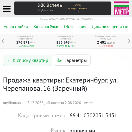
ЖК Эстель
Спец-
предложение
→
✓ Дом сдан
Реклама. ООО «СЗ ИНВЕСТСТРОЙ», ИНН 6678067973
Новостройки
Котт. посёлки
Объявления
Динамика цен и сдел
Средняя цена м²
Средняя цена м²
Продажи новостроек
Новостройки
Вторичка
Июль 2026
❮
❯
176 871
153 548
2 481
₽/м²
₽/м²
сделок
↑ 7,5% за 12 мес.
↑ 17,9% за 12 мес.
↓ 5,3% к июню
Параметры
← К списку квартир
Продажа квартиры: Екатеринбург, ул.
Черепанова, 16 (Заречный)
опубликовано 7.12.2022 , обновлено 2.08.2026
44
Кадастровый номер:
66:41:0302031:3431
Рынок:
вторичный