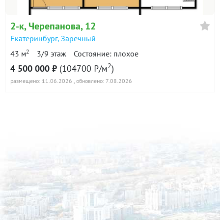
в продаже
115300 ₽/м²
2-к
, Черепанова, 12
Показать всю историю: 30 предложений →
Екатеринбург
,
Заречный
2
43 м
3/9 этаж
Состояние: плохое
2
4 500 000 ₽
(104700 ₽/м
)
размещено: 11.06.2026
, обновлено: 7.08.2026