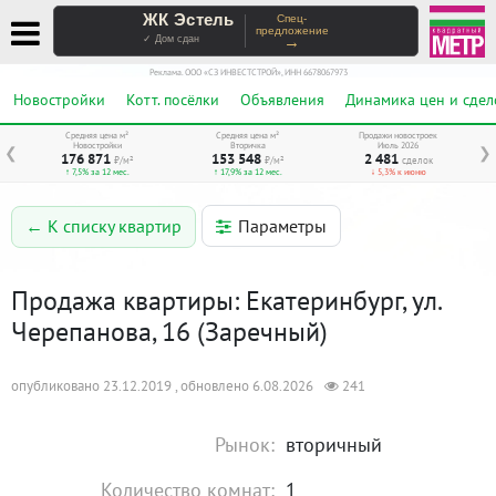
ЖК Эстель
Спец-
предложение
→
✓ Дом сдан
Реклама. ООО «СЗ ИНВЕСТСТРОЙ», ИНН 6678067973
Новостройки
Котт. посёлки
Объявления
Динамика цен и сдел
Средняя цена м²
Средняя цена м²
Продажи новостроек
Новостройки
Вторичка
Июль 2026
❮
❯
176 871
153 548
2 481
₽/м²
₽/м²
сделок
↑ 7,5% за 12 мес.
↑ 17,9% за 12 мес.
↓ 5,3% к июню
Параметры
← К списку квартир
Продажа квартиры: Екатеринбург, ул.
Черепанова, 16 (Заречный)
опубликовано 23.12.2019 , обновлено 6.08.2026
241
Рынок:
вторичный
Количество комнат:
1