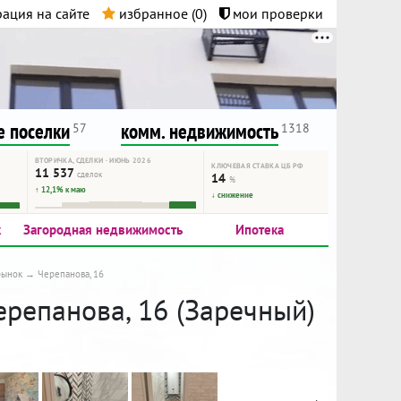
ация на сайте
избранное (
0
)
мои проверки
нта.
и!
 поселки
комм. недвижимость
57
1318
ВТОРИЧКА, СДЕЛКИ · ИЮНЬ 2026
КЛЮЧЕВАЯ СТАВКА ЦБ РФ
11 537
сделок
14
%
↑ 12,1% к маю
↓ снижение
к
Загородная недвижимость
Ипотека
рынок
Черепанова, 16
ерепанова, 16 (Заречный)