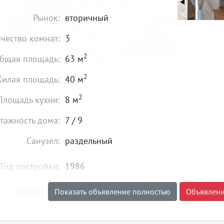
Рынок:
вторичный
чество комнат:
3
2
бщая площадь:
63 м
2
илая площадь:
40 м
2
Площадь кухни:
8 м
тажность дома:
7 / 9
Санузел:
раздельный
Год постройки:
1986
Состояние:
хорошее
Показать объявление полностью
Объявлени
7 190 000
₽
Цена: