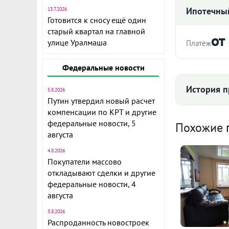
Ипотечный
13.7.2026
Готовится к сносу ещё один
старый квартал на главной
от
улице Уралмаша
Платёж
Стоимость ква
Федеральные новости
Объект № 18
кв. м. в дом
История п
5.8.2026
этаж, три окн
Путин утвердил новый расчет
компенсации по КРТ и другие
Срок
В квартире с
Средняя цена
федеральные новости, 5
Похожие
установлены
августа
С/у раздельн
4.8.2026
В подарок ку
Покупатели массово
Дом 1986 г, 
откладывают сделки и другие
Ежемесячны
корт, много 
федеральные новости, 4
94 
назад сделан
Расчёт по анну
августа
дома.
II п
3.8.2026
Пять детских
Распроданность новостроек