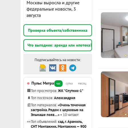
школы № 6 и
Москвы выросла и другие
К
Карнавал.
федеральные новости, 3
августа
3
Отличная тра
э
общественно
Проверка объекта/собственника
20-25 минут 
3
детскими пл
Что выгоднее: аренда или ипотека?
э
Исеть.
Квартира в с
Подписывайтесь на новости:
нет.
2
Помогу с оф
э
Рассматрива
Пульс Метра
час
сутки
месяц
Показать вс
историей и 
🏢
Топ просмотров:
ЖК "Спутник-1"
Если есть св
🌲
Топ посёлков:
Александрия
возможно, пр
📰
Топ материалов:
«Очень точечная
Быстрый выхо
застройка. Рядом с церковью на
Эльмаше появ…»
• 10 читают
***Гарантийн
👀
Топ объявлений:
сад, г. Арамиль,
данному объе
СНТ Монтажник, Монтажник — 900