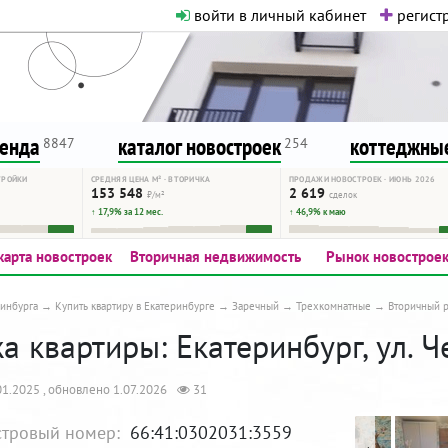
войти в личный кабинет
регистр
о нормальная. Никакого шок-конте
сурсу, как он помогает вам. Удач
ренда
каталог новостроек
коттеджные
8847
254
ТРОЙКИ
СРЕДНЯЯ ЦЕНА М² · ВТОРИЧКА
ПРОДАЖИ НОВОСТРОЕК · ИЮНЬ 2026
153 548
2 619
₽/м²
сделок
↑ 17,9% за 12 мес.
↑ 46,9% к маю
карта новостроек
Вторичная недвижимость
Рынок новострое
инбурга
Купить квартиру в Екатеринбурге
Заречный
Трехкомнатные
Вторичный 
 квартиры: Екатеринбург, ул. Ч
1.2025 , обновлено 1.07.2026
31
стровый номер:
66:41:0302031:3559