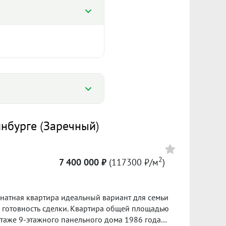
%
инбурге
(
Заречный
)
%
0 575
2
7 400 000 ₽
(117300 ₽/м
)
Сумма кредита 5 033 000 ₽
96 067 ₽/м²
банке.
ол. 2025
I пол. 2026
ки. Квартира общей площадью
 этаже 9-этажного панельного дома 1986 года