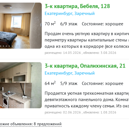
3-к
квартира
, Бебеля, 128
ремонта: качественные материалы, совр
вложений. Высокий этаж гарантирует п
Екатеринбург
,
Заречный
ваш покой от городской суеты. Зеленый, тихий, не п
2
70 м
6/9 этаж
Состояние: хорошее
что все рядом. Школа и садики в минуте ходьбы освободят утренние часы. Спортивные
комплексы помогут поддерживать форму в
Продам очень уютную квартиру в кирпич
позволит быть в любой точке города за 
периметру квартиры капитальные стены 
котором вы всегда мечтали. Место, где р
одна из которых в коридоре (все коляски
Звоните и выбирайте для своей семьи лу
кладовая, выходящая из кухни, в котор
размещено: 14.05.2026
, обновлено: 3.08.2026
стиральную или посудомоечную машины 
3-к
квартира
, Опалихинская, 21
18,7 12,5 и 8,8 кв.м. Кухня с широким окном 9,3 кв.м. Стояки поменяны, паркет на полу в
идеальном состоянии и прослужит очень 
Екатеринбург
,
Заречный
Один взрослый собственник, без опек, и
2
64 м
5/9 этаж
Состояние: хорошее
Приходите, с удовольствием покажем)
Продается уютная трехкомнатная кварти
девятиэтажного панельного дома. Комна
приватность каждому члену семьи. Из ок
детская площадка. Кухня оборудована г
размещено: 02.06.2026
, обновлено: 1.08.2026
санузел выполнен в одном стиле, свежи
хожие объявления: 8 предложений
стеклопакетами менее 3 месяцев назад.