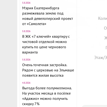
5.8.2026
Мэрия Екатеринбурга
размежевала землю под
Коли
новый девелоперский проект
от «Самолета»
О
5.8.2026
В ЖК «7 ключей» квартиру с
Ж
чистовой отделкой можно
купить по цене чернового
варианта
Этаж/Э
5.8.2026
Очень точечная застройка.
Рядом с церковью на Эльмаше
появится жилая высотка
4.8.2026
Выгода более полумиллиона.
На участок месяца в посёлке
«Адажио» можно получить
скидку 7%