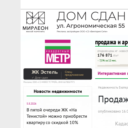
На Метре реклама - тольк
Помогайте независимому ре
продажа и а
СРЕДНЯЯ ЦЕНА М² · НОВОС
176 871
₽/м²
↑ 7,5% за 12 мес.
ЖК Эстель
Спец-
Интерактивная 
предложение
✓ Дом сдан
→
Реклама. ООО «СЗ ИНВЕСТСТРОЙ», ИНН 6678067973
Недвижимость Екатер
Новости недвижимости
Продажа
5.8.2026
В пятой очереди ЖК «На
опубликовано 16.0
Тенистой» можно приобрести
квартиру со скидкой 10%
Када